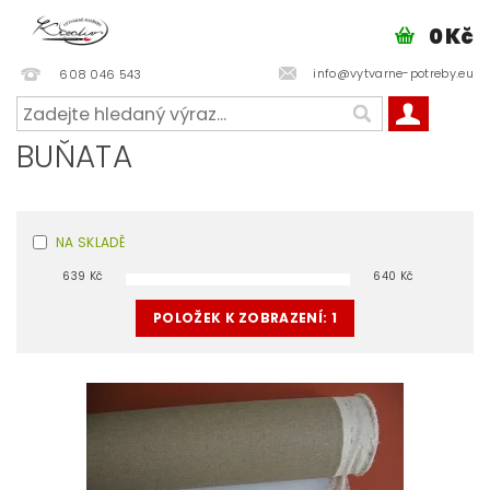
0 Kč
info@vytvarne-potreby.eu
608 046 543
BUŇATA
NA SKLADĚ
639
Kč
640
Kč
POLOŽEK K ZOBRAZENÍ:
1