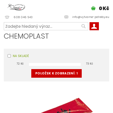
0 Kč
info@vytvarne-potreby.eu
608 046 543
CHEMOPLAST
NA SKLADĚ
72
Kč
73
Kč
POLOŽEK K ZOBRAZENÍ:
1