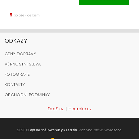
9
položek celkem
ODKAZY
CENY DOPRAVY
VĚRNOSTNÍ SLEVA
FOTOGRAFIE
KONTAKTY
OBCHODNÍ PODMÍNKY
|
Zboží.cz
Heureka.cz
2026 ©
Výtvarné potřeby Kreativ
, všechna práva vyhrazena