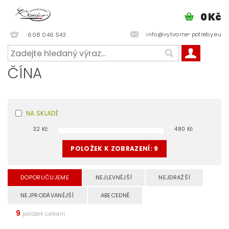
0 Kč
info@vytvarne-potreby.eu
608 046 543
ČÍNA
NA SKLADĚ
32
Kč
480
Kč
POLOŽEK K ZOBRAZENÍ:
9
DOPORUČUJEME
NEJLEVNĚJŠÍ
NEJDRAŽŠÍ
NEJPRODÁVANĚJŠÍ
ABECEDNĚ
9
položek celkem