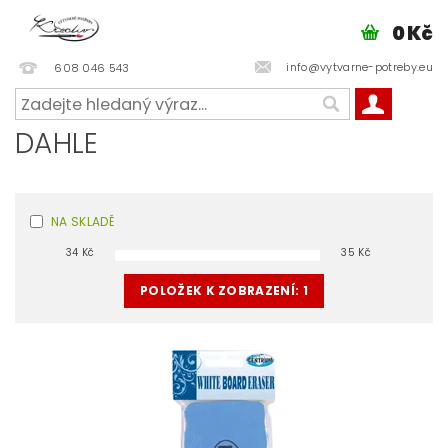
0 Kč
info@vytvarne-potreby.eu
608 046 543
DAHLE
NA SKLADĚ
34
Kč
35
Kč
POLOŽEK K ZOBRAZENÍ:
1