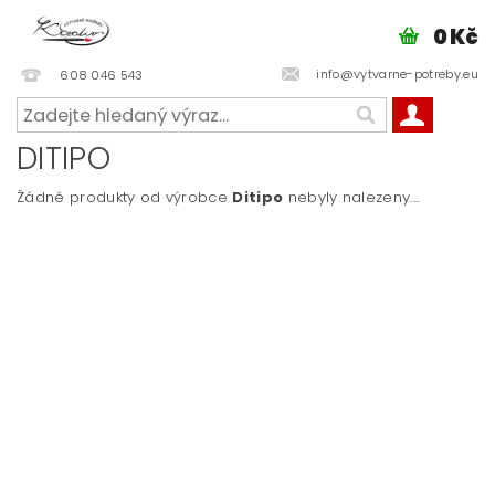
0 Kč
info@vytvarne-potreby.eu
608 046 543
DITIPO
Žádné produkty od výrobce
Ditipo
nebyly nalezeny....