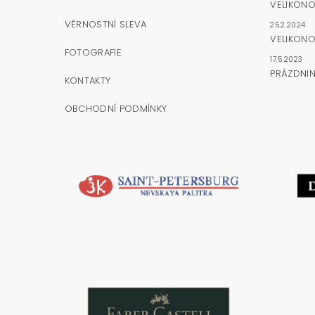
VELIKON
VĚRNOSTNÍ SLEVA
25.2.2024
VELIKONO
FOTOGRAFIE
17.5.2023
PRÁZDNI
KONTAKTY
OBCHODNÍ PODMÍNKY