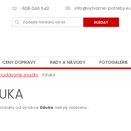
info@vytvarne-potreby.e
608 046 543
CENY DOPRAVY
RADY A NÁVODY
FOTOGALERIE
Prodávané značky
Eduka
UKA
rodukty od výrobce
Eduka
nebyly nalezeny....