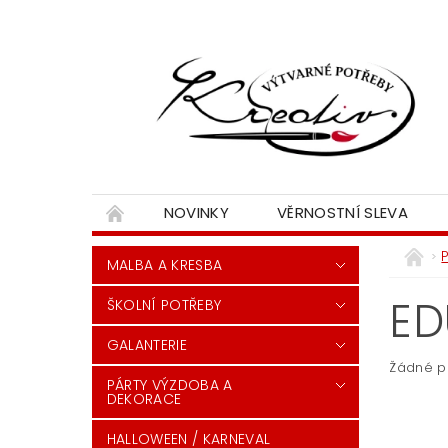
NOVINKY
VĚRNOSTNÍ SLEVA
MALBA A KRESBA
ED
ŠKOLNÍ POTŘEBY
GALANTERIE
Žádné p
PÁRTY VÝZDOBA A
DEKORACE
HALLOWEEN / KARNEVAL