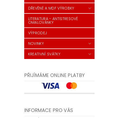
DŘEVĚNÉ A MDF VÝROBKY
LITERATURA - ANTISTRESOVÉ
OMALOVÁNKY
VÝPRODEJ
NOVINKY
KREATIVNÍ SVÁTKY
PŘIJÍMÁME ONLINE PLATBY
INFORMACE PRO VÁS