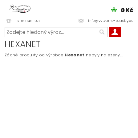
0 Kč
info@vytvarne-potreby.eu
608 046 543
HEXANET
Žádné produkty od výrobce
Hexanet
nebyly nalezeny....