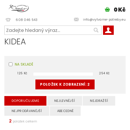
0 Kč
info@vytvarne-potreby.eu
608 046 543
KIDEA
NA SKLADĚ
125
Kč
254
Kč
POLOŽEK K ZOBRAZENÍ:
2
DOPORUČUJEME
NEJLEVNĚJŠÍ
NEJDRAŽŠÍ
NEJPRODÁVANĚJŠÍ
ABECEDNĚ
2
položek celkem