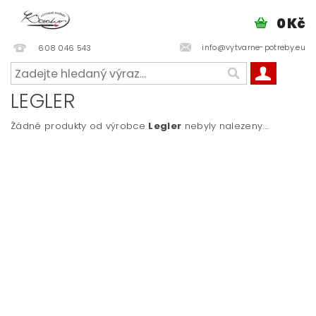
0 Kč
info@vytvarne-potreby.eu
608 046 543
LEGLER
Žádné produkty od výrobce
Legler
nebyly nalezeny....