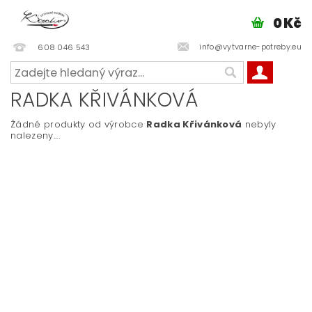
0 Kč
info@vytvarne-potreby.eu
608 046 543
RADKA KŘIVÁNKOVÁ
Žádné produkty od výrobce
Radka Křivánková
nebyly
nalezeny....