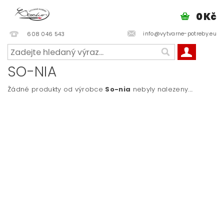
0 Kč
info@vytvarne-potreby.eu
608 046 543
SO-NIA
Žádné produkty od výrobce
So-nia
nebyly nalezeny....