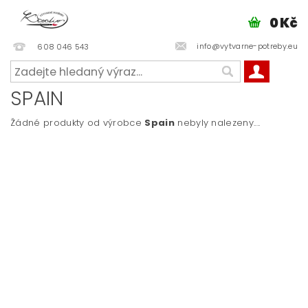
0 Kč
info@vytvarne-potreby.eu
608 046 543
SPAIN
Žádné produkty od výrobce
Spain
nebyly nalezeny....