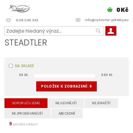
0 Kč
info@vytvarne-potreby.eu
608 046 543
STEADTLER
NA SKLADĚ
69
Kč
699
Kč
POLOŽEK K ZOBRAZENÍ:
9
DOPORUČUJEME
NEJLEVNĚJŠÍ
NEJDRAŽŠÍ
NEJPRODÁVANĚJŠÍ
ABECEDNĚ
9
položek celkem