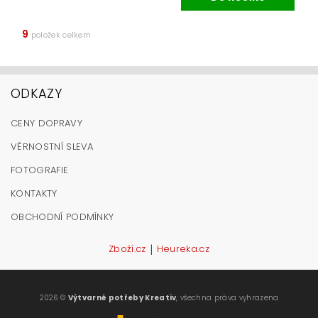
9
položek celkem
ODKAZY
CENY DOPRAVY
VĚRNOSTNÍ SLEVA
FOTOGRAFIE
KONTAKTY
OBCHODNÍ PODMÍNKY
|
Zboží.cz
Heureka.cz
2026 ©
Výtvarné potřeby Kreativ
, všechna práva vyhrazena