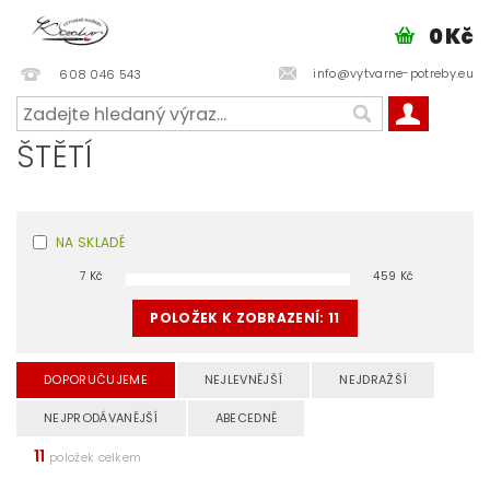
0 Kč
info@vytvarne-potreby.eu
608 046 543
ŠTĚTÍ
NA SKLADĚ
7
Kč
459
Kč
POLOŽEK K ZOBRAZENÍ:
11
DOPORUČUJEME
NEJLEVNĚJŠÍ
NEJDRAŽŠÍ
NEJPRODÁVANĚJŠÍ
ABECEDNĚ
11
položek celkem