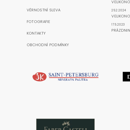
VELIKON
VĚRNOSTNÍ SLEVA
25.2.2024
VELIKONO
FOTOGRAFIE
17.5.2023
PRÁZDNI
KONTAKTY
OBCHODNÍ PODMÍNKY