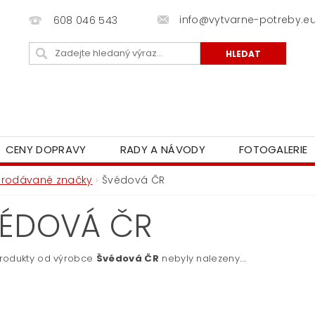
info@vytvarne-potreby.e
608 046 543
CENY DOPRAVY
RADY A NÁVODY
FOTOGALERIE
Prodávané značky
Švédová ČR
ÉDOVÁ ČR
rodukty od výrobce
Švédová ČR
nebyly nalezeny....