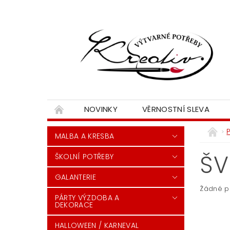
NOVINKY
VĚRNOSTNÍ SLEVA
MALBA A KRESBA
ŠV
ŠKOLNÍ POTŘEBY
GALANTERIE
Žádné p
PÁRTY VÝZDOBA A
DEKORACE
HALLOWEEN / KARNEVAL