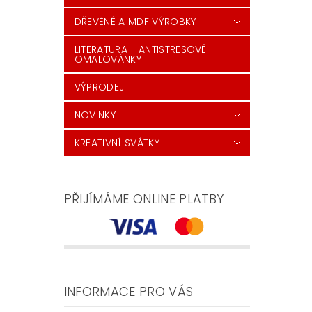
DŘEVĚNÉ A MDF VÝROBKY
LITERATURA - ANTISTRESOVÉ
OMALOVÁNKY
VÝPRODEJ
NOVINKY
KREATIVNÍ SVÁTKY
PŘIJÍMÁME ONLINE PLATBY
INFORMACE PRO VÁS