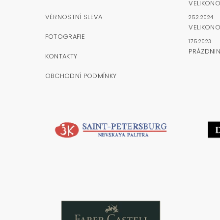
VELIKON
VĚRNOSTNÍ SLEVA
25.2.2024
VELIKONO
FOTOGRAFIE
17.5.2023
PRÁZDNI
KONTAKTY
OBCHODNÍ PODMÍNKY