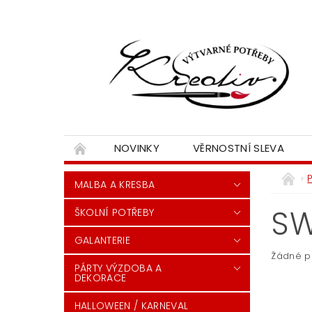
NOVINKY
VĚRNOSTNÍ SLEVA
MALBA A KRESBA
S
ŠKOLNÍ POTŘEBY
GALANTERIE
Žádné p
PÁRTY VÝZDOBA A
DEKORACE
HALLOWEEN / KARNEVAL