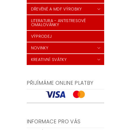
DŘEVĚNÉ A MDF VÝROBKY
LITERATURA - ANTISTRESOVÉ
OMALOVÁNKY
VÝPRODEJ
NOVINKY
KREATIVNÍ SVÁTKY
PŘIJÍMÁME ONLINE PLATBY
INFORMACE PRO VÁS