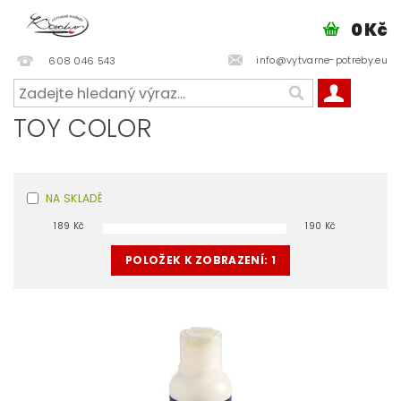
0 Kč
info@vytvarne-potreby.eu
608 046 543
TOY COLOR
NA SKLADĚ
189
Kč
190
Kč
POLOŽEK K ZOBRAZENÍ:
1