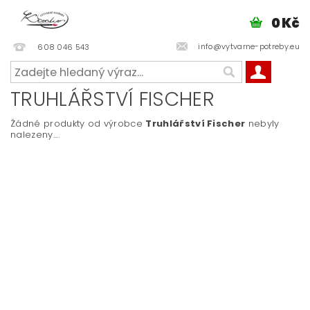
0 Kč
info@vytvarne-potreby.eu
608 046 543
TRUHLÁŘSTVÍ FISCHER
Žádné produkty od výrobce
Truhlářství Fischer
nebyly
nalezeny....