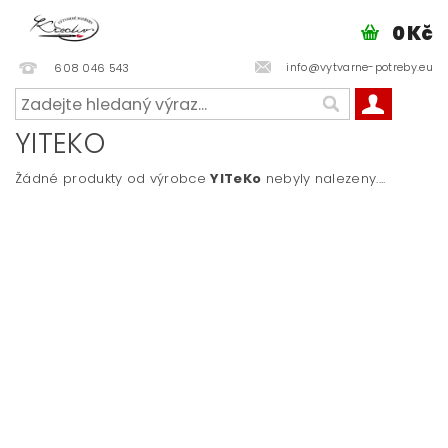
0 Kč
info@vytvarne-potreby.eu
608 046 543
YITEKO
Žádné produkty od výrobce
YITeKo
nebyly nalezeny....