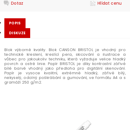
Dotaz
Hlídat cenu
POPIS
DISKUZE
Blok výborné kvality. Blok CANSON BRISTOL je vhodný pro
technické kreslení, kreslící pera, skicování a ilustrace a
vůbec pro jakoukoliv techniku, která vyžaduje velice hladký
povrch a ostré linie. Papír BRISTOL je díky kontrastní zářivě
bílé barvě vhodný jako předloha pro digitální skenování.
Papír je vysoce kvalitní, extrémně hladký, zářivě bílý,
nekyselý, odolný poškrábání a gumování, ve formátu A4 a s
gramáží 250 g/m2.