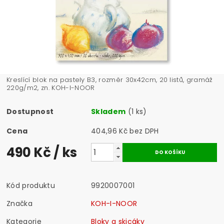
Kreslící blok na pastely B3, rozměr 30x42cm, 20 listů, gramáž
220g/m2, zn. KOH-I-NOOR
Dostupnost
Skladem
(1 ks)
Cena
404,96 Kč bez DPH
490 Kč
/ ks
Kód produktu
9920007001
Značka
KOH-I-NOOR
Kategorie
Bloky a skicáky