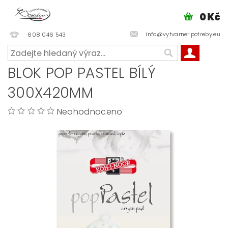
0 Kč
info@vytvarne-potreby.eu
608 046 543
BLOK POP PASTEL BÍLÝ
300X420MM
Neohodnoceno