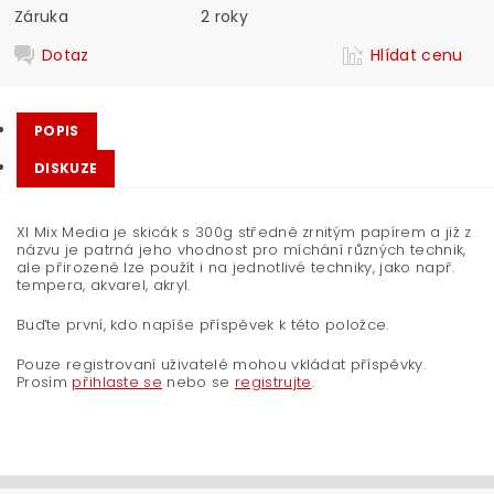
Záruka
2 roky
Dotaz
Hlídat cenu
POPIS
DISKUZE
Xl Mix Media je skicák s 300g středně zrnitým papírem a již z
názvu je patrná jeho vhodnost pro míchání různých technik,
ale přirozeně lze použít i na jednotlivé techniky, jako např.
tempera, akvarel, akryl.
Buďte první, kdo napíše příspěvek k této položce.
Pouze registrovaní uživatelé mohou vkládat příspěvky.
Prosím
přihlaste se
nebo se
registrujte
.