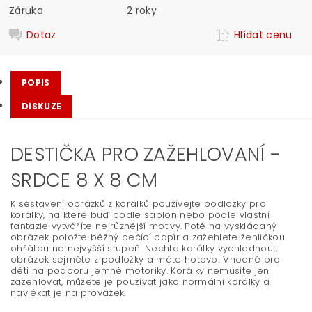
Záruka
2 roky
Dotaz
Hlídat cenu
POPIS
DISKUZE
DESTIČKA PRO ZAŽEHLOVANÍ -
SRDCE 8 X 8 CM
K sestavení obrázků z korálků používejte podložky pro
korálky, na které buď podle šablon nebo podle vlastní
fantazie vytváříte nejrůznější motivy. Poté na vyskládaný
obrázek položte běžný pečící papír a zažehlete žehličkou
ohřátou na nejvyšší stupeň. Nechte korálky vychladnout,
obrázek sejměte z podložky a máte hotovo! Vhodné pro
děti na podporu jemné motoriky. Korálky nemusíte jen
zažehlovat, můžete je používat jako normální korálky a
navlékat je na provázek.