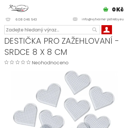
0 Kč
info@vytvarne-potreby.eu
608 046 543
DESTIČKA PRO ZAŽEHLOVANÍ -
SRDCE 8 X 8 CM
Neohodnoceno