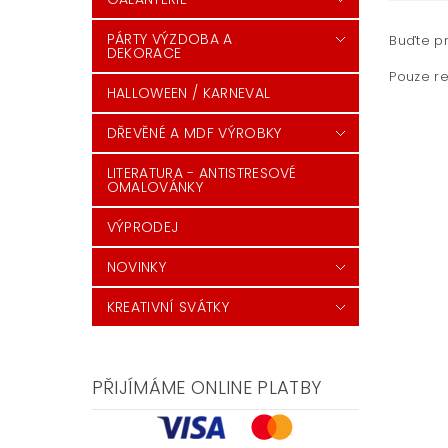
PÁRTY VÝZDOBA A
Buďte pr
DEKORACE
Pouze re
HALLOWEEN / KARNEVAL
DŘEVĚNÉ A MDF VÝROBKY
LITERATURA - ANTISTRESOVÉ
OMALOVÁNKY
VÝPRODEJ
NOVINKY
KREATIVNÍ SVÁTKY
PŘIJÍMÁME ONLINE PLATBY