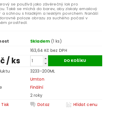
rový se používá jako závěrečný lak pro
bu. Také se míchá do barev, aby získaly emailový
r a schnou s hladkým a lesklým povrchem. Nanáší
dorovné poloze obrazu za suchého počasí v
ém prostředí.
nost
Skladem
(1 ks)
163,64 Kč bez DPH
Kč
/ ks
duktu
3233-200ML
Umton
e
Finální
2 roky
Tisk
Dotaz
Hlídat cenu