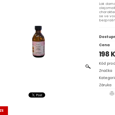
Lak dama
olejomal
charakte
se ve vo
bezprašn
Dostup
Cena
198 
Kód pro
Značka
Kategori
Záruka
ZE