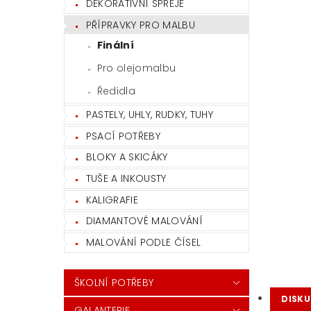
DEKORATIVNÍ SPREJE
PŘÍPRAVKY PRO MALBU
Finální
Pro olejomalbu
Ředidla
PASTELY, UHLY, RUDKY, TUHY
PSACÍ POTŘEBY
BLOKY A SKICÁKY
TUŠE A INKOUSTY
KALIGRAFIE
DIAMANTOVÉ MALOVÁNÍ
MALOVÁNÍ PODLE ČÍSEL
ŠKOLNÍ POTŘEBY
DISKU
GALANTERIE