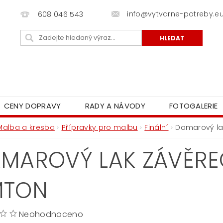
info@vytvarne-potreby.e
608 046 543
CENY DOPRAVY
RADY A NÁVODY
FOTOGALERIE
Malba a kresba
Přípravky pro malbu
Finální
Damarový la
MAROVÝ LAK ZÁVĚRE
MTON
Neohodnoceno