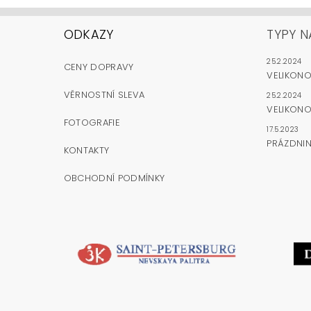
ODKAZY
TYPY N
25.2.2024
CENY DOPRAVY
VELIKON
VĚRNOSTNÍ SLEVA
25.2.2024
VELIKONO
FOTOGRAFIE
17.5.2023
PRÁZDNI
KONTAKTY
OBCHODNÍ PODMÍNKY