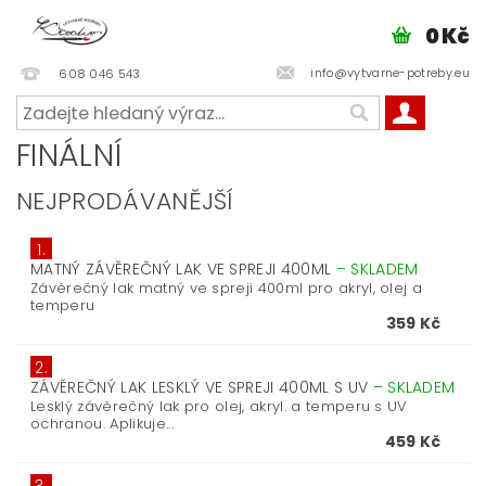
0 Kč
info@vytvarne-potreby.eu
608 046 543
FINÁLNÍ
NEJPRODÁVANĚJŠÍ
1.
MATNÝ ZÁVĚREČNÝ LAK VE SPREJI 400ML
–
SKLADEM
Závěrečný lak matný ve spreji 400ml pro akryl, olej a
temperu
359 Kč
2.
ZÁVĚREČNÝ LAK LESKLÝ VE SPREJI 400ML S UV
–
SKLADEM
Lesklý závěrečný lak pro olej, akryl. a temperu s UV
ochranou. Aplikuje...
459 Kč