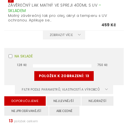
3.
ZÁVĚREČNÝ LAK MATNÝ VE SPREJI 400ML S UV
–
SKLADEM
Matný závěrečný lak pro olej, akryl a temperu s UV
ochranou. Aplikuje se...
459 Kč
ZOBRAZIT VÍCE
NA SKLADĚ
128
Kč
750
Kč
POLOŽEK K ZOBRAZENÍ:
13
FILTR PODLE PARAMETRŮ, VLASTNOSTÍ A VÝROBCŮ
DOPORUČUJEME
NEJLEVNĚJŠÍ
NEJDRAŽŠÍ
NEJPRODÁVANĚJŠÍ
ABECEDNĚ
13
položek celkem