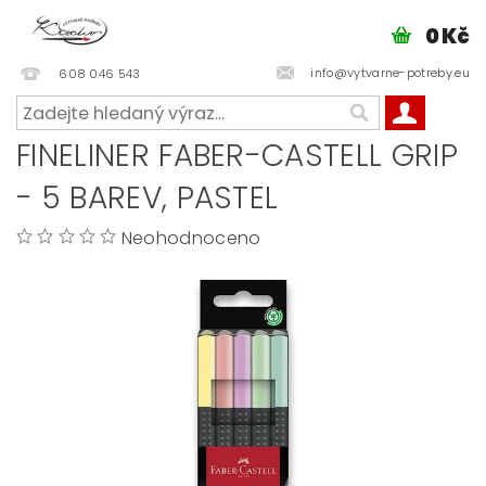
0 Kč
info@vytvarne-potreby.eu
608 046 543
FINELINER FABER-CASTELL GRIP
- 5 BAREV, PASTEL
Neohodnoceno