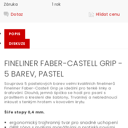
Záruka
1 rok
Dotaz
Hlídat cenu
POPIS
DISKUZE
FINELINER FABER-CASTELL GRIP -
5 BAREV, PASTEL
Souprava 5 pastelových barev velmi kvalitních finelinerů
Fineliner Faber-Castell Grip je ideální pro tenké linky a
šrafování. Dlouhá, jemná špička se hodí pro psaní s
pravítkem a kreslení dle šablony
.
Trvanlivý a neblednoucí
inkoust s tenkým hrotem v kovovém krytu.
Šíře stopy 0,4 mm.
ergonomický trojhranný tvar pro snadné uchopení
GRIP zóna s malými masážními a protiskluzovými