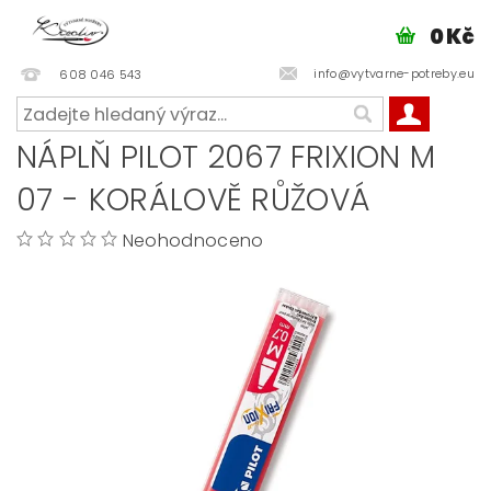
0 Kč
info@vytvarne-potreby.eu
608 046 543
NÁPLŇ PILOT 2067 FRIXION M
07 - KORÁLOVĚ RŮŽOVÁ
Neohodnoceno