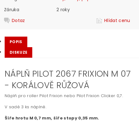
Záruka
2 roky
Dotaz
Hlídat cenu
POPIS
DISKUZE
NÁPLŇ PILOT 2067 FRIXION M 07
- KORÁLOVĚ RŮŽOVÁ
Náplň pro roller
Pilot Frixion
nebo Pilot
Frixion Clicker 0,7.
V sadě 3 ks náplně.
Šíře hrotu M 0,7 mm, šíře stopy 0,35 mm.