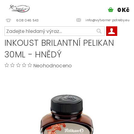
0 Kč
info@vytvarne-potreby.eu
608 046 543
INKOUST BRILANTNÍ PELIKAN
30ML - HNĚDÝ
Neohodnoceno