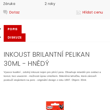
Záruka
2 roky
Dotaz
Hlídat cenu
POPIS
DISKUZE
INKOUST BRILANTNÍ PELIKAN
30ML - HNĚDÝ
Vysoce kvalitní , odolný inkoust nejen pro plnící pera. Obsahuje retardér pro oxidaci a
korozi, bez usazenin - možnosti úprav zmizíkem. Skleněná lahvička, která zároveň
poslouží stojánkem na pero - originální design z roku 1897. Objem: 30ml.