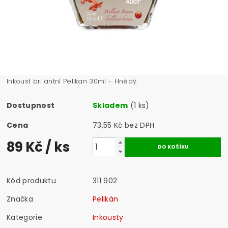
Inkoust brilantní Pelikan 30ml - Hnědý.
Dostupnost
Skladem
(1 ks)
Cena
73,55 Kč bez DPH
89 Kč
/ ks
Kód produktu
311 902
Značka
Pelikán
Kategorie
Inkousty