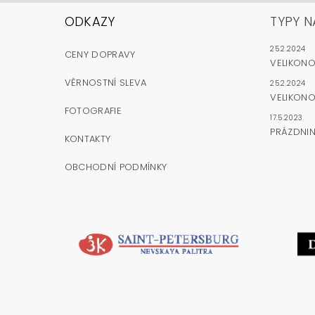
ODKAZY
TYPY N
25.2.2024
CENY DOPRAVY
VELIKON
VĚRNOSTNÍ SLEVA
25.2.2024
VELIKONO
FOTOGRAFIE
17.5.2023
PRÁZDNI
KONTAKTY
OBCHODNÍ PODMÍNKY