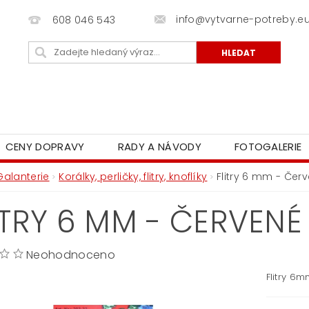
info@vytvarne-potreby.e
608 046 543
CENY DOPRAVY
RADY A NÁVODY
FOTOGALERIE
Galanterie
Korálky, perličky, flitry, knoflíky
Flitry 6 mm - Čer
ITRY 6 MM - ČERVENÉ
Neohodnoceno
Flitry 6m