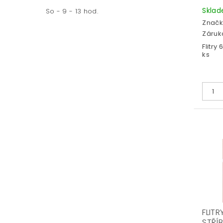
Skla
So - 9 - 13 hod.
Značk
Záruka
Flitry
ks
FLITR
STŘÍ