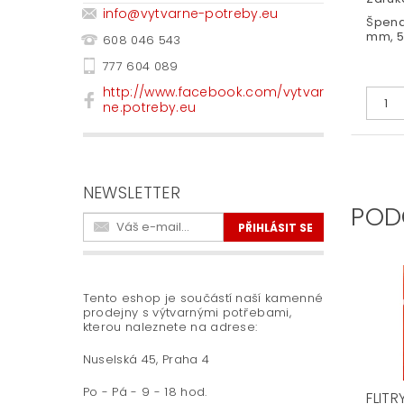
info
@
vytvarne-potreby.eu
Špendl
mm, 
608 046 543
777 604 089
http://www.facebook.com/vytvar
ne.potreby.eu
NEWSLETTER
POD
Tento eshop je součástí naší kamenné
prodejny s výtvarnými potřebami,
kterou naleznete na adrese:
Nuselská 45, Praha 4
Po - Pá - 9 - 18 hod.
FLITR