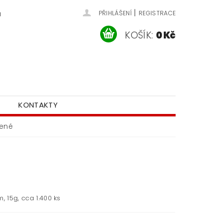
|
u
PŘIHLÁŠENÍ
REGISTRACE
KOŠÍK:
0 Kč
KONTAKTY
vené
m, 15g, cca 1.400 ks