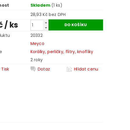
nost
Skladem
(1 ks)
28,93 Kč bez DPH
č
/ ks
duktu
20332
Meyco
e
Korálky, perličky, flitry, knoflíky
2 roky
Tisk
Dotaz
Hlídat cenu