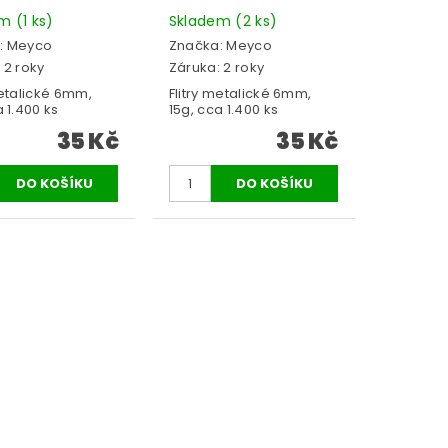
em
(1 ks)
Skladem
(2 ks)
:
Meyco
Značka:
Meyco
 2 roky
Záruka: 2 roky
metalické 6mm,
Flitry metalické 6mm,
a 1.400 ks
15g, cca 1.400 ks
35 Kč
35 Kč