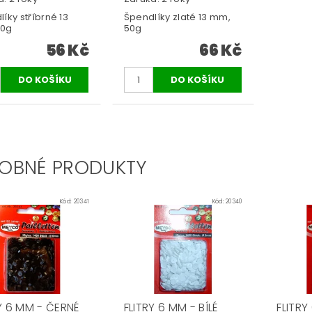
íky stříbrné 13
Špendlíky zlaté 13 mm,
50g
50g
56 Kč
66 Kč
OBNÉ PRODUKTY
Kód:
20341
Kód:
20340
Y 6 MM - ČERNÉ
FLITRY 6 MM - BÍLÉ
FLITRY