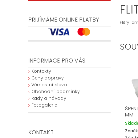
FL
PŘIJÍMÁME ONLINE PLATBY
Flitry l
SOU
INFORMACE PRO VÁS
Kontakty
Ceny dopravy
Věrnostní sleva
Obchodní podmínky
Rady a návody
Fotogalerie
ŠPEND
MM
Skla
Značk
KONTAKT
Záruka