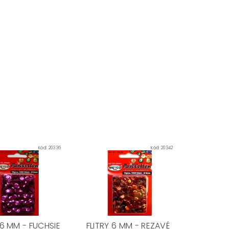
Kód:
20336
Kód:
20342
 6 MM - FUCHSIE
FLITRY 6 MM - REZAVÉ