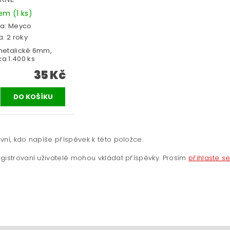
dem
(1 ks)
a:
Meyco
: 2 roky
 metalické 6mm,
ca 1.400 ks
35 Kč
vní, kdo napíše příspěvek k této položce.
gistrovaní uživatelé mohou vkládat příspěvky. Prosím
přihlaste s