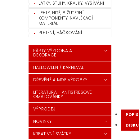
LÁTKY, STUHY, KRAJKY, VYŠÍVÁNÍ
JEHLY, NITĚ, BIŽUTERNÍ
KOMPONENTY, NAVLÉKACÍ
MATERIÁL
PLETENÍ, HÁČKOVÁNÍ
PÁRTY VÝZDOBA A
DEKORACE
HALLOWEEN / KARNEVAL
DŘEVĚNÉ A MDF VÝROBKY
LITERATURA - ANTISTRESOVÉ
OMALOVÁNKY
VÝPRODEJ
POPIS
NOVINKY
DISKU
KREATIVNÍ SVÁTKY