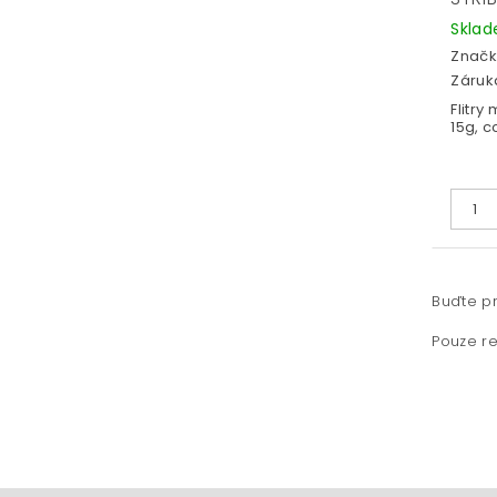
Skla
Značk
Záruka
Flitry
15g, c
Buďte pr
Pouze re