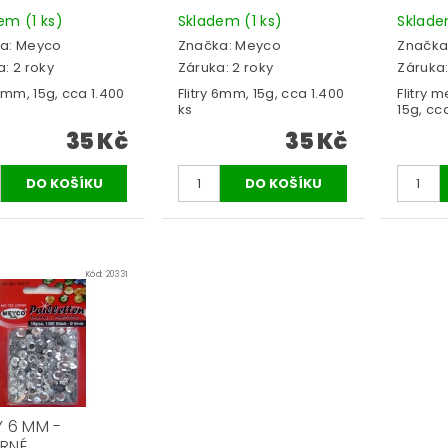
dem
(1 ks)
Skladem
(1 ks)
Sklad
a:
Meyco
Značka:
Meyco
Značka
: 2 roky
Záruka: 2 roky
Záruka:
 6mm, 15g, cca 1.400
Flitry 6mm, 15g, cca 1.400
Flitry 
ks
15g, cc
35 Kč
35 Kč
Kód:
20331
Y 6 MM -
BRNÉ