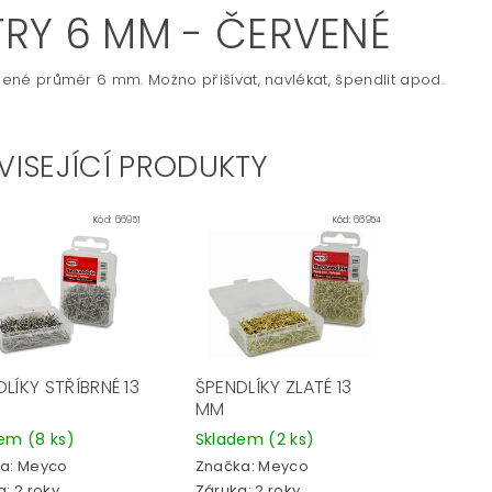
ITRY 6 MM - ČERVENÉ
omené průměr 6 mm. Možno přišívat, navlékat, špendlit apod.
VISEJÍCÍ PRODUKTY
Kód:
66951
Kód:
66954
LÍKY STŘÍBRNÉ 13
ŠPENDLÍKY ZLATÉ 13
MM
dem
(8 ks)
Skladem
(2 ks)
a:
Meyco
Značka:
Meyco
: 2 roky
Záruka: 2 roky