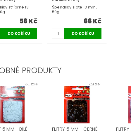
íky stříbrné 13
Špendlíky zlaté 13 mm,
50g
50g
56 Kč
66 Kč
OBNÉ PRODUKTY
Kód:
20340
Kód:
20341
Y 6 MM - BÍLÉ
FLITRY 6 MM - ČERNÉ
FLITRY