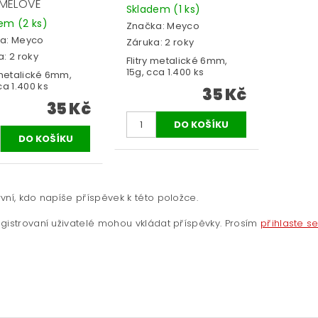
MELOVÉ
Skladem
(1 ks)
dem
(2 ks)
Značka:
Meyco
a:
Meyco
Záruka: 2 roky
: 2 roky
Flitry metalické 6mm,
15g, cca 1.400 ks
 metalické 6mm,
ca 1.400 ks
35 Kč
35 Kč
vní, kdo napíše příspěvek k této položce.
gistrovaní uživatelé mohou vkládat příspěvky. Prosím
přihlaste s