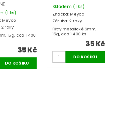
NÉ
Skladem
(1 ks)
em
(1 ks)
Značka:
Meyco
:
Meyco
Záruka: 2 roky
 2 roky
Flitry metalické 6mm,
15g, cca 1.400 ks
6mm, 15g, cca 1.400
35 Kč
35 Kč