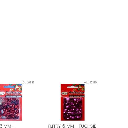
Kód:
20332
Kód:
20336
 6 MM -
FLITRY 6 MM - FUCHSIE