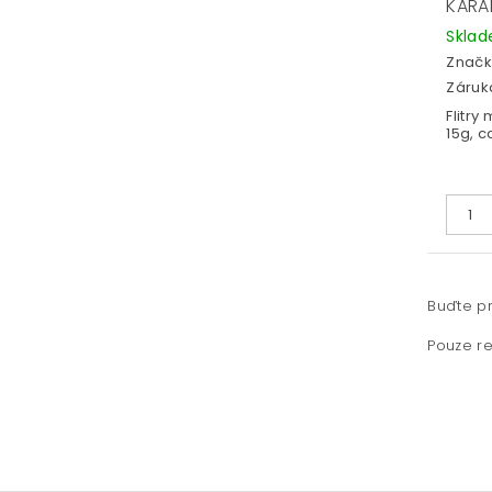
KARA
Skla
Značk
Záruka
Flitry
15g, c
Buďte pr
Pouze re