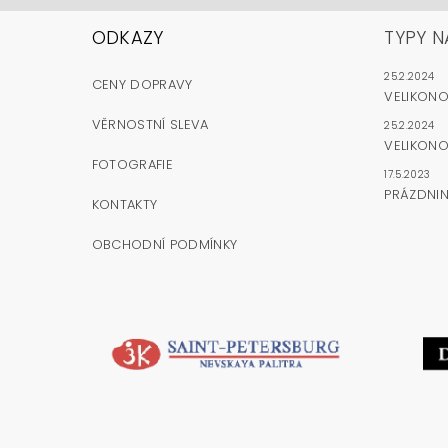
ODKAZY
TYPY N
25.2.2024
CENY DOPRAVY
VELIKON
VĚRNOSTNÍ SLEVA
25.2.2024
VELIKONO
FOTOGRAFIE
17.5.2023
PRÁZDNI
KONTAKTY
OBCHODNÍ PODMÍNKY