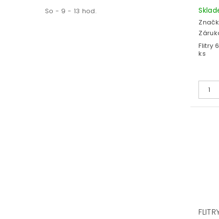
Skla
So - 9 - 13 hod.
Značk
Záruka
Flitry
ks
FLITR