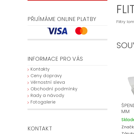
FLI
PŘIJÍMÁME ONLINE PLATBY
Flitry l
SOU
INFORMACE PRO VÁS
Kontakty
Ceny dopravy
Věrnostní sleva
Obchodní podmínky
Rady a návody
Fotogalerie
ŠPEND
MM
Skla
Značk
KONTAKT
Záruka