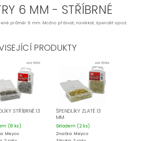
TRY 6 MM - STŘÍBRNÉ
omené průměr 6 mm. Možno přišívat, navlékat, špendlit apod.
VISEJÍCÍ PRODUKTY
Kód:
66951
Kód:
66954
LÍKY STŘÍBRNÉ 13
ŠPENDLÍKY ZLATÉ 13
MM
dem
(8 ks)
Skladem
(2 ks)
a:
Meyco
Značka:
Meyco
: 2 roky
Záruka: 2 roky