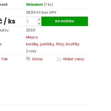
nost
Skladem
(1 ks)
28,93 Kč bez DPH
č
/ ks
duktu
20331
Meyco
e
Korálky, perličky, flitry, knoflíky
2 roky
Tisk
Dotaz
Hlídat cenu