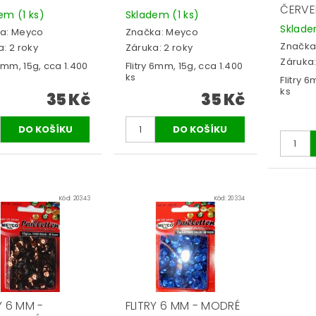
ČERVE
dem
(1 ks)
Skladem
(1 ks)
Sklad
a:
Meyco
Značka:
Meyco
Značka
: 2 roky
Záruka: 2 roky
Záruka:
 6mm, 15g, cca 1.400
Flitry 6mm, 15g, cca 1.400
ks
Flitry 
ks
35 Kč
35 Kč
Kód:
20343
Kód:
20334
Y 6 MM -
FLITRY 6 MM - MODRÉ