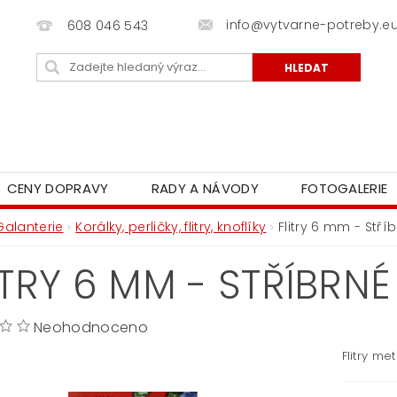
info@vytvarne-potreby.e
608 046 543
CENY DOPRAVY
RADY A NÁVODY
FOTOGALERIE
Galanterie
Korálky, perličky, flitry, knoflíky
Flitry 6 mm - Stří
ITRY 6 MM - STŘÍBRNÉ
Neohodnoceno
Flitry me