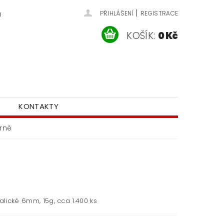
|
u
PŘIHLÁŠENÍ
REGISTRACE
KOŠÍK:
0 Kč
KONTAKTY
brné
talické 6mm, 15g, cca 1.400 ks