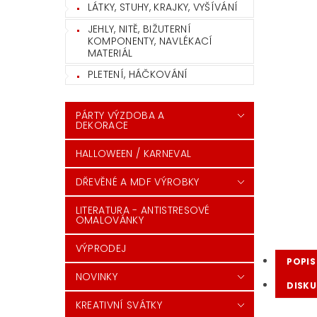
LÁTKY, STUHY, KRAJKY, VYŠÍVÁNÍ
JEHLY, NITĚ, BIŽUTERNÍ
KOMPONENTY, NAVLÉKACÍ
MATERIÁL
PLETENÍ, HÁČKOVÁNÍ
PÁRTY VÝZDOBA A
DEKORACE
HALLOWEEN / KARNEVAL
DŘEVĚNÉ A MDF VÝROBKY
LITERATURA - ANTISTRESOVÉ
OMALOVÁNKY
VÝPRODEJ
POPIS
NOVINKY
DISKU
KREATIVNÍ SVÁTKY