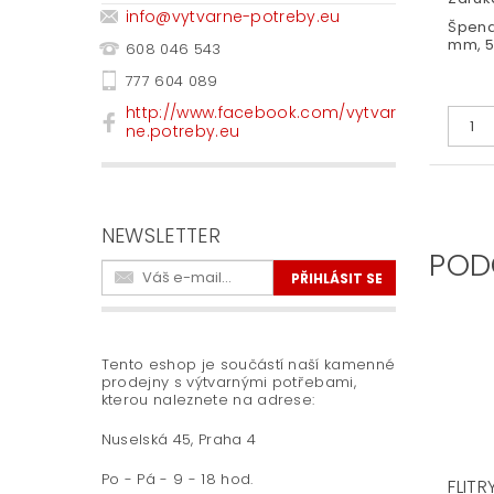
info
@
vytvarne-potreby.eu
Špendl
mm, 
608 046 543
777 604 089
http://www.facebook.com/vytvar
ne.potreby.eu
NEWSLETTER
POD
Tento eshop je součástí naší kamenné
prodejny s výtvarnými potřebami,
kterou naleznete na adrese:
Nuselská 45, Praha 4
Po - Pá - 9 - 18 hod.
FLITR