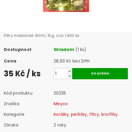
Flitry metalické 6mm, 15g, cca 1.400 ks
Dostupnost
Skladem
(1 ks)
Cena
28,93 Kč bez DPH
35 Kč
/ ks
Kód produktu
20335
Značka
Meyco
Kategorie
Korálky, perličky, flitry, knoflíky
Záruka
2 roky