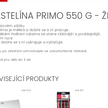
ASTELÍNA PRIMO 550 G - 
astovém sáčku
elína je měkká a dobře se s ní pracuje.
átkém hnětení rukama se stane vláčnější a poddajnější.
ní ruce.
 dobře se s ní vykrajuje a vytlačuje.
nu po otevření uchovávejte ve vzduchotěsné nádobě.
 pro děti do 3 let
VISEJÍCÍ PRODUKTY
Kód:
0331
Kód:
8711