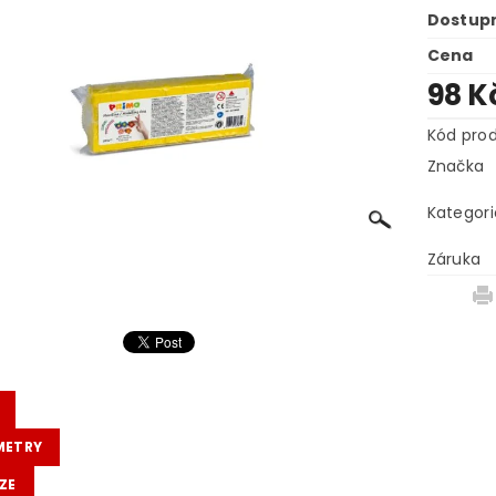
Dostup
Cena
98 K
Kód pro
Značka
Kategori
Záruka
METRY
ZE