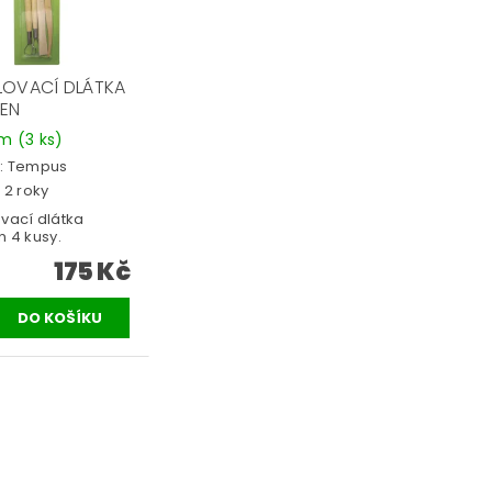
OVACÍ DLÁTKA
EN
em
(3 ks)
:
Tempus
 2 roky
vací dlátka
 4 kusy.
175 Kč