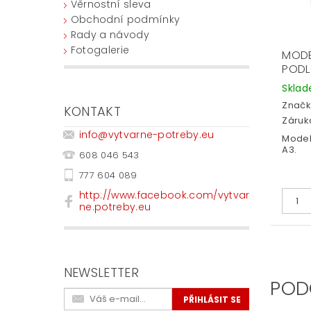
Věrnostní sleva
Obchodní podmínky
Rady a návody
Fotogalerie
MOD
PODL
Skla
Značk
KONTAKT
Záruka
info
@
vytvarne-potreby.eu
Model
A3.
608 046 543
777 604 089
http://www.facebook.com/vytvar
ne.potreby.eu
NEWSLETTER
POD