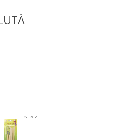
ŽLUTÁ
Kód:
29827