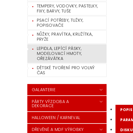
TEMPERY, VODOVKY, PASTELKY,
FIXY, BARVY, TUŠE
PSACÍ POTŘEBY, TUŽKY,
POPISOVAČE
NŮŽKY, PRAVÍTKA, KRUŽÍTKA,
PRYŽE
LEPIDLA, LEPÍCÍ PÁSKY,
MODELOVACÍ HMOTY,
OŘEZÁVÁTKA
DĚTSKÉ TVOŘENÍ PRO VOLNÝ
ČAS
GALANTERIE
PÁRTY VÝZDOBA A
DEKORACE
POPIS
HALLOWEEN / KARNEVAL
PARA
DŘEVĚNÉ A MDF VÝROBKY
DISKU