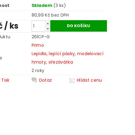
nost
Skladem
(3 ks)
80,99 Kč bez DPH
č
/ ks
duktu
261CP-G
Primo
Lepidla, lepící pásky, modelovací
e
hmoty, ořezávátka
2 roky
Tisk
Dotaz
Hlídat cenu