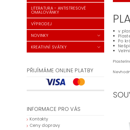
LITERATURA - ANTISTRESOVÉ
OMALOVÁNKY
PL
VÝPRODEJ
v pl
NOVINKY
Plast
Po kr
Nešpi
KREATIVNÍ SVÁTKY
Velmi
Plastelí
PŘIJÍMÁME ONLINE PLATBY
Nevhodné
SOU
INFORMACE PRO VÁS
Kontakty
Ceny dopravy