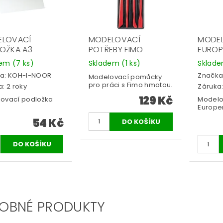
ELOVACÍ
MODELOVACÍ
MODEL
OŽKA A3
POTŘEBY FIMO
EUROP
dem
(7 ks)
Skladem
(1 ks)
Sklad
a:
KOH-I-NOOR
Značka
Modelovací pomůcky
pro práci s Fimo hmotou.
: 2 roky
Záruka:
129 Kč
ovací podložka
Modelo
Europen
54 Kč
OBNÉ PRODUKTY