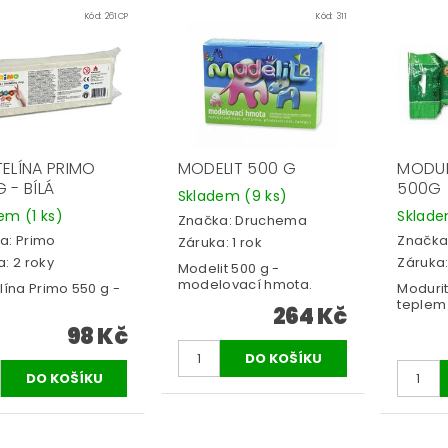
Kód:
261CP
Kód:
311
TELÍNA PRIMO
MODELIT 500 G
MODUR
 - BÍLÁ
500G
Skladem
(9 ks)
dem
(1 ks)
Sklad
Značka:
Druchema
a:
Primo
Značka
Záruka: 1 rok
: 2 roky
Záruka:
Modelit 500 g -
modelovací hmota.
lína Primo 550 g -
Modurit
teplem 
264 Kč
98 Kč