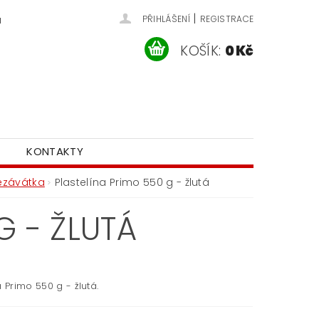
|
u
PŘIHLÁŠENÍ
REGISTRACE
KOŠÍK:
0 Kč
KONTAKTY
řezávátka
Plastelína Primo 550 g - žlutá
G - ŽLUTÁ
a Primo 550 g - žlutá.