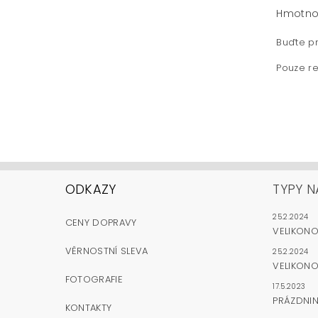
Hmotno
Buďte pr
Pouze re
ODKAZY
TYPY N
25.2.2024
CENY DOPRAVY
VELIKON
VĚRNOSTNÍ SLEVA
25.2.2024
VELIKONO
FOTOGRAFIE
17.5.2023
PRÁZDNI
KONTAKTY