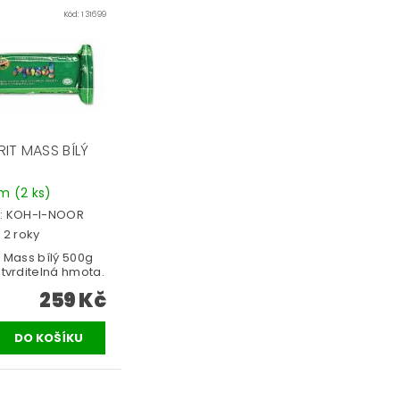
Kód:
131699
IT MASS BÍLÝ
em
(2 ks)
:
KOH-I-NOOR
 2 roky
 Mass bílý 500g
tvrditelná hmota.
259 Kč