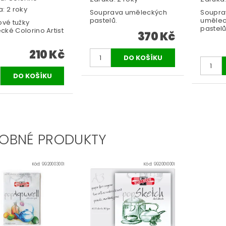
: 2 roky
Souprava uměleckých
Soupra
pastelů.
umělec
ové tužky
pastelů,
cké Colorino Artist
370 Kč
210 Kč
OBNÉ PRODUKTY
Kód:
9920003001
Kód:
9920010001