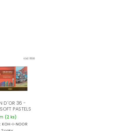
Kód:
8555
N D´OR 36 -
 SOFT PASTELS
em
(2 ks)
:
KOH-I-NOOR
 2 roky