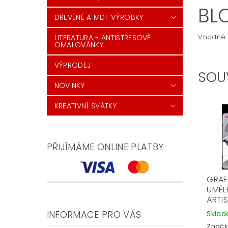
BL
DŘEVĚNÉ A MDF VÝROBKY
Vhodné p
LITERATURA - ANTISTRESOVÉ
OMALOVÁNKY
VÝPRODEJ
SOU
NOVINKY
KREATIVNÍ SVÁTKY
PŘIJÍMÁME ONLINE PLATBY
GRAF
UMĚL
ARTIS
INFORMACE PRO VÁS
Skla
Značk