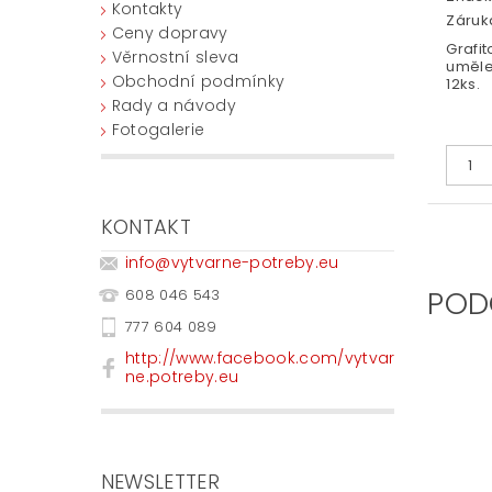
Kontakty
Záruka
Ceny dopravy
Grafit
Věrnostní sleva
uměle
Obchodní podmínky
12ks.
Rady a návody
Fotogalerie
KONTAKT
info
@
vytvarne-potreby.eu
POD
608 046 543
777 604 089
http://www.facebook.com/vytvar
ne.potreby.eu
NEWSLETTER