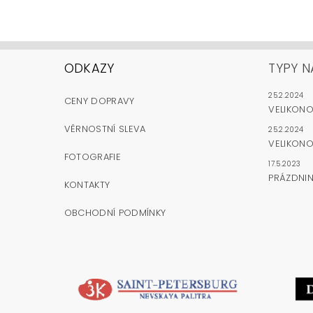
ODKAZY
TYPY N
25.2.2024
CENY DOPRAVY
VELIKON
VĚRNOSTNÍ SLEVA
25.2.2024
VELIKONO
FOTOGRAFIE
17.5.2023
PRÁZDNI
KONTAKTY
OBCHODNÍ PODMÍNKY