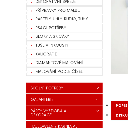
DEKORATIVNÍ SPREJE
PŘÍPRAVKY PRO MALBU
PASTELY, UHLY, RUDKY, TUHY
PSACÍ POTŘEBY
BLOKY A SKICÁKY
TUŠE A INKOUSTY
KALIGRAFIE
DIAMANTOVÉ MALOVÁNÍ
MALOVÁNÍ PODLE ČÍSEL
ŠKOLNÍ POTŘEBY
GALANTERIE
POPIS
PÁRTY VÝZDOBA A
DEKORACE
DISKU
HALLOWEEN / KARNEVAL