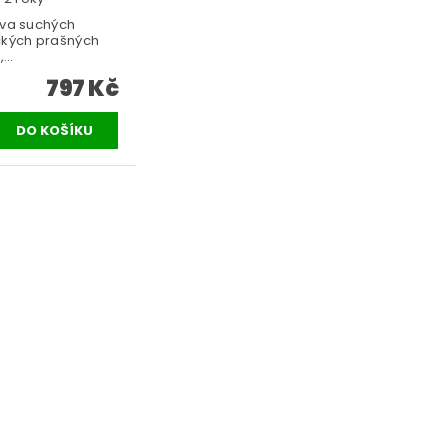
va suchých
kých prašných
...
797 Kč