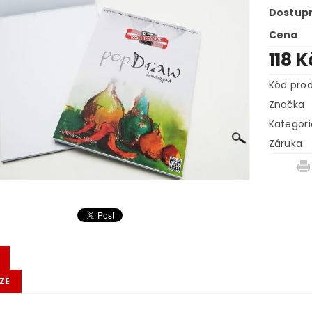
Dostup
Cena
118 
Kód pro
Značka
Kategori
Záruka
ZE