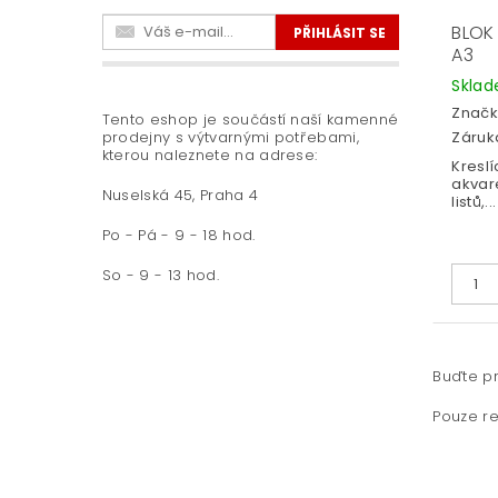
BLOK
A3
Skla
Značk
Tento eshop je součástí naší kamenné
prodejny s výtvarnými potřebami,
Záruka
kterou naleznete na adrese:
Kreslí
akvare
Nuselská 45, Praha 4
listů,...
Po - Pá - 9 - 18 hod.
So - 9 - 13 hod.
Buďte pr
Pouze re