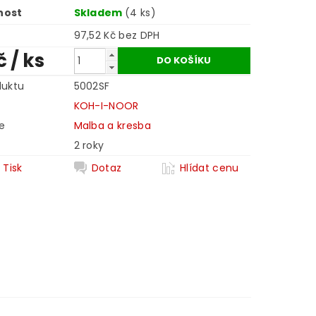
nost
Skladem
(4 ks)
97,52 Kč bez DPH
Kč
/ ks
duktu
5002SF
KOH-I-NOOR
e
Malba a kresba
2 roky
Tisk
Dotaz
Hlídat cenu