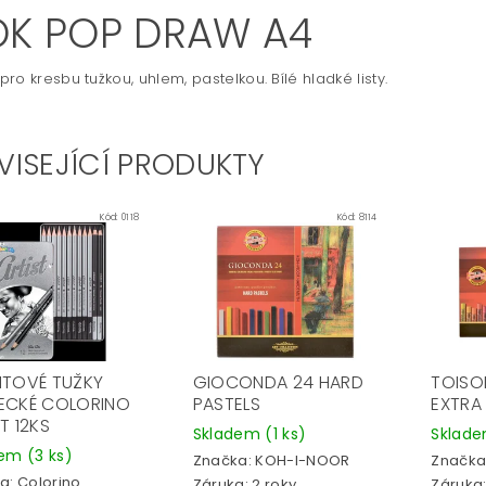
OK POP DRAW A4
ro kresbu tužkou, uhlem, pastelkou. Bílé hladké listy.
VISEJÍCÍ PRODUKTY
Kód:
0118
Kód:
8114
ITOVÉ TUŽKY
GIOCONDA 24 HARD
TOISO
ECKÉ COLORINO
PASTELS
EXTRA
T 12KS
Skladem
(1 ks)
Sklad
dem
(3 ks)
Značka:
KOH-I-NOOR
Značka
a:
Colorino
Záruka: 2 roky
Záruka: