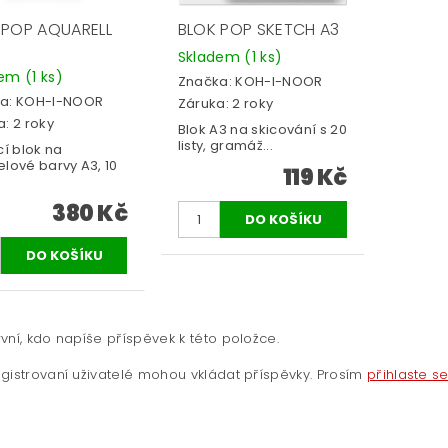
 POP AQUARELL
BLOK POP SKETCH A3
Skladem
(1 ks)
dem
(1 ks)
Značka:
KOH-I-NOOR
a:
KOH-I-NOOR
Záruka: 2 roky
: 2 roky
Blok A3 na skicování s 20
listy, gramáž...
cí blok na
lové barvy A3, 10
119 Kč
380 Kč
vní, kdo napíše příspěvek k této položce.
gistrovaní uživatelé mohou vkládat příspěvky. Prosím
přihlaste s