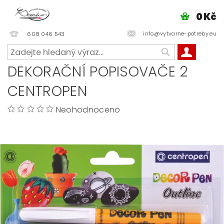
0 Kč
info@vytvarne-potreby.eu
608 046 543
DEKORAČNÍ POPISOVAČE 2
CENTROPEN
Neohodnoceno