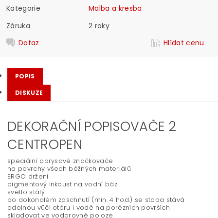
Kategorie
Malba a kresba
Záruka
2 roky
Dotaz
Hlídat cenu
POPIS
DISKUZE
DEKORAČNÍ POPISOVAČE 2
CENTROPEN
speciální obrysové značkovače
na povrchy všech běžných materiálů
ERGO držení
pigmentový inkoust na vodní bázi
světlo stálý
po dokonalém zaschnutí (min. 4 hod.) se stopa stává
odolnou vůči otěru i vodě na porézních površích
skladovat ve vodorovné poloze