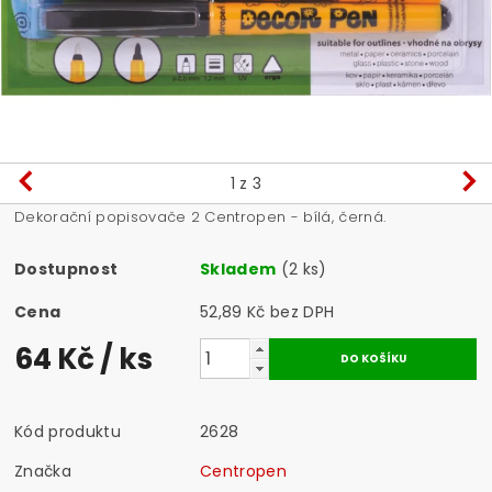
1
z 3
Dekorační popisovače 2 Centropen - bílá, černá.
Dostupnost
Skladem
(2 ks)
Cena
52,89 Kč bez DPH
64 Kč
/ ks
Kód produktu
2628
Značka
Centropen