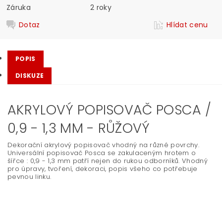
Záruka
2 roky
Dotaz
Hlídat cenu
POPIS
DISKUZE
AKRYLOVÝ POPISOVAČ POSCA /
0,9 - 1,3 MM - RŮŽOVÝ
Dekorační akrylový popisovač vhodný na různé povrchy.
Universální popisovač Posca se zakulaceným hrotem o
šířce : 0,9 - 1,3 mm patří nejen do rukou odborníků. Vhodný
pro úpravy, tvoření, dekoraci, popis všeho co potřebuje
pevnou linku.