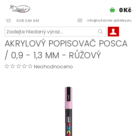
0 Kč
info@vytvarne-potreby.eu
608 046 543
AKRYLOVÝ POPISOVAČ POSCA
/ 0,9 - 1,3 MM - RŮŽOVÝ
Neohodnoceno