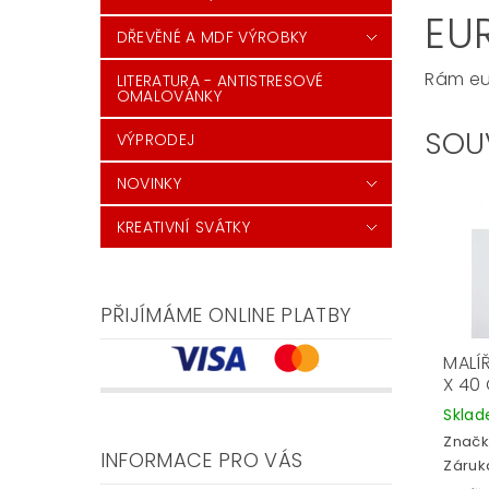
EUR
DŘEVĚNÉ A MDF VÝROBKY
Rám eur
LITERATURA - ANTISTRESOVÉ
OMALOVÁNKY
SOU
VÝPRODEJ
NOVINKY
KREATIVNÍ SVÁTKY
PŘIJÍMÁME ONLINE PLATBY
MALÍ
X 40
Skla
Značk
INFORMACE PRO VÁS
Záruka