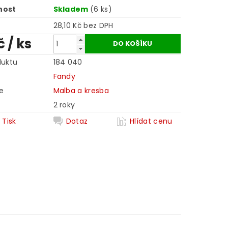
nost
Skladem
(6 ks)
28,10 Kč bez DPH
č
/ ks
duktu
184 040
Fandy
e
Malba a kresba
2 roky
Tisk
Dotaz
Hlídat cenu