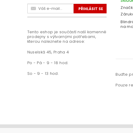
Skla
Značk
Záruka
Blind
na mal
Tento eshop je součástí naší kamenné
prodejny s výtvarnými potřebami,
kterou naleznete na adrese:
Nuselská 45, Praha 4
Po - Pá - 9 - 18 hod.
So - 9 - 13 hod.
Buďte pr
Pouze re