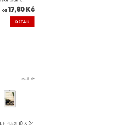
řské plátno...
17,80 Kč
od
DETAIL
Kód:
231 197
IP PLEXI 18 X 24