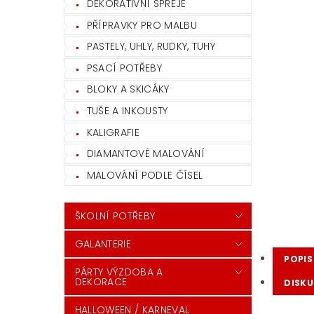
DEKORATIVNÍ SPREJE
PŘÍPRAVKY PRO MALBU
PASTELY, UHLY, RUDKY, TUHY
PSACÍ POTŘEBY
BLOKY A SKICÁKY
TUŠE A INKOUSTY
KALIGRAFIE
DIAMANTOVÉ MALOVÁNÍ
MALOVÁNÍ PODLE ČÍSEL
ŠKOLNÍ POTŘEBY
GALANTERIE
POPIS
PÁRTY VÝZDOBA A
DEKORACE
DISKU
HALLOWEEN / KARNEVAL