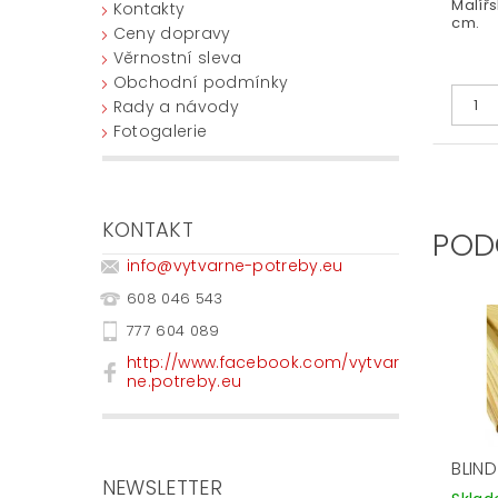
Malířs
Kontakty
cm.
Ceny dopravy
Věrnostní sleva
Obchodní podmínky
Rady a návody
Fotogalerie
KONTAKT
POD
info
@
vytvarne-potreby.eu
608 046 543
777 604 089
http://www.facebook.com/vytvar
ne.potreby.eu
BLIN
NEWSLETTER