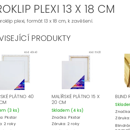
OKLIP PLEXI 13 X 18 CM
oklip plexi, formát 13 x 18 cm, k zavěšení.
VISEJÍCÍ PRODUKTY
Kód:
40X40
Kód:
15X20
ŘSKÉ PLÁTNO 40
MALÍŘSKÉ PLÁTNO 15 X
BLIND
 CM
20 CM
Sklad
dem
(3 ks)
Skladem
(4 ks)
Značka
a:
Pkstar
Značka:
Pkstar
Záruka:
: 2 roky
Záruka: 2 roky
Blindr