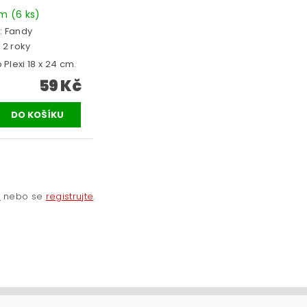
em
(6 ks)
:
Fandy
 2 roky
 Plexi 18 x 24 cm.
59 Kč
e
nebo se
registrujte
.