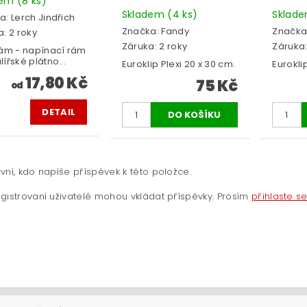
dem
(8 ks)
Skladem
(4 ks)
Sklad
a:
Lerch Jindřich
Značka:
Fandy
Značka
: 2 roky
Záruka: 2 roky
Záruka:
rám - napínací rám
ířské plátno...
Euroklip Plexi 20 x 30 cm.
Euroklip
17,80 Kč
75 Kč
od
DETAIL
vní, kdo napíše příspěvek k této položce.
gistrovaní uživatelé mohou vkládat příspěvky. Prosím
přihlaste s