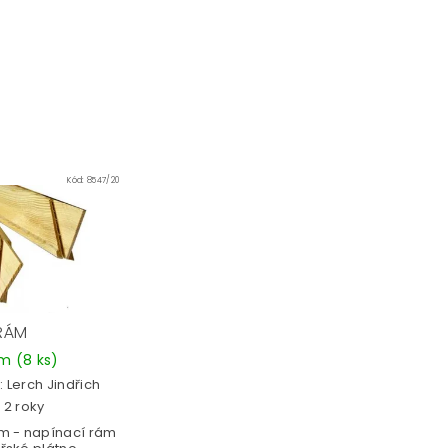
Kód:
8547/20
 RÁM
em
(8 ks)
:
Lerch Jindřich
 2 roky
ám - napínací rám