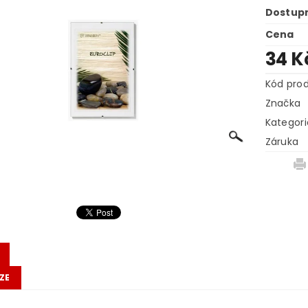
Dostup
Cena
34 K
Kód pro
Značka
Kategori
Záruka
ZE