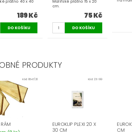
na malí
ké plátno 40 x 40
Malířské plátno 15 x 20
cm.
189 Kč
75 Kč
OBNÉ PRODUKTY
Kód:
8547/20
Kód:
231 199
D RÁM
EUROKLIP PLEXI 20 X
EUROKL
30 CM
CM