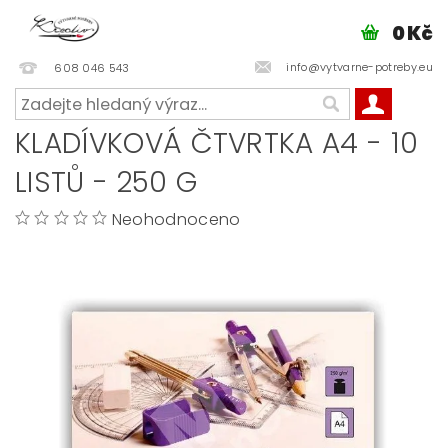
0 Kč
info@vytvarne-potreby.eu
608 046 543
KLADÍVKOVÁ ČTVRTKA A4 - 10
LISTŮ - 250 G
Neohodnoceno