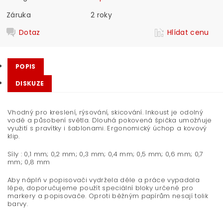
Záruka
2 roky
Dotaz
Hlídat cenu
POPIS
DISKUZE
Vhodný pro kreslení, rýsování, skicování. Inkoust je odolný
vodě a působení světla. Dlouhá pokovená špička umožňuje
využití s pravítky i šablonami. Ergonomický úchop a kovový
klip.
Síly : 0,1 mm; 0,2 mm; 0,3 mm; 0,4 mm; 0,5 mm; 0,6 mm; 0,7
mm; 0,8 mm
Aby náplň v popisovači vydržela déle a práce vypadala
lépe, doporučujeme použít speciální bloky určené pro
markery a popisovače. Oproti běžným papírům nesají tolik
barvy.