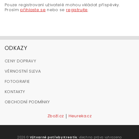
Pouze registrovaní uživatelé mohou vkládat příspěvky.
Prosím
přihlaste se
nebo se
registrujte
.
ODKAZY
CENY DOPRAVY
VĚRNOSTNÍ SLEVA
FOTOGRAFIE
KONTAKTY
OBCHODNÍ PODMÍNKY
|
Zboží.cz
Heureka.cz
2026 ©
Výtvarné potřeby Kreativ
, všechna práva vyhrazena