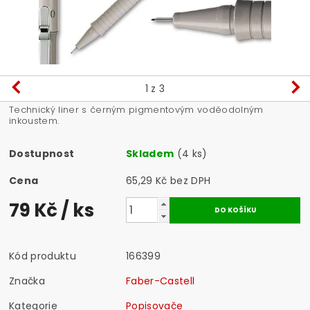
1
z 3
Technický liner s černým pigmentovým voděodolným
inkoustem.
Dostupnost
Skladem
(4 ks)
Cena
65,29 Kč bez DPH
79 Kč
/ ks
Kód produktu
166399
Značka
Faber-Castell
Kategorie
Popisovače