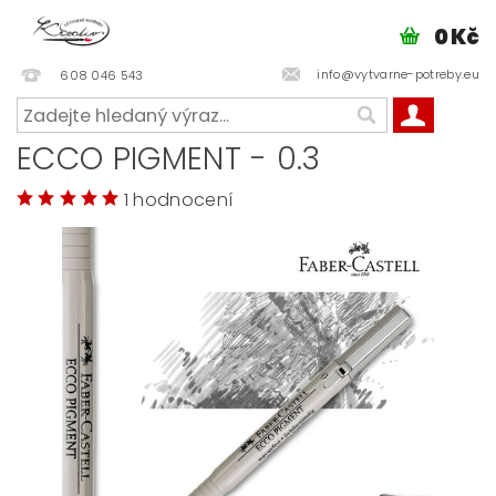
0 Kč
info@vytvarne-potreby.eu
608 046 543
ECCO PIGMENT - 0.3
1 hodnocení