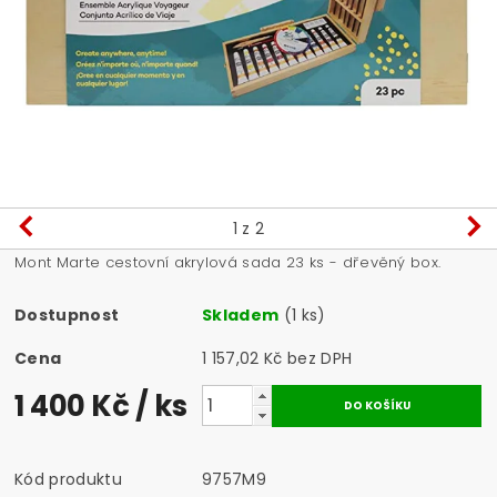
1
z 2
Mont Marte cestovní akrylová sada 23 ks - dřevěný box.
Dostupnost
Skladem
(1 ks)
Cena
1 157,02 Kč bez DPH
1 400 Kč
/ ks
Kód produktu
9757M9