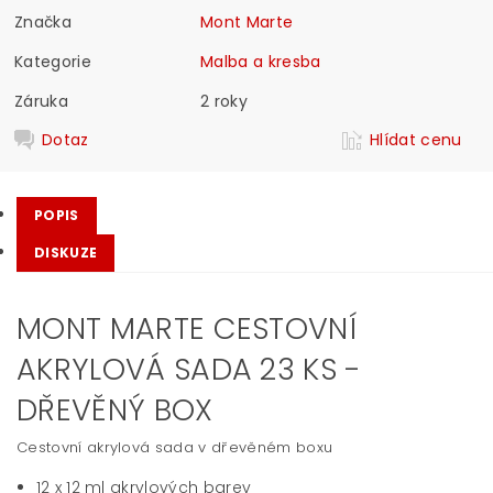
Značka
Mont Marte
Kategorie
Malba a kresba
Záruka
2 roky
Dotaz
Hlídat cenu
POPIS
DISKUZE
MONT MARTE CESTOVNÍ
AKRYLOVÁ SADA 23 KS -
DŘEVĚNÝ BOX
Cestovní akrylová sada v dřevěném boxu
12 x 12 ml akrylových barev