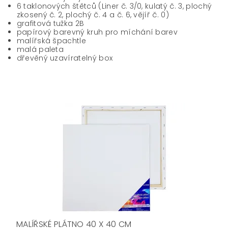
6 taklonových štětců (Liner č. 3/0, kulatý č. 3, plochý
zkosený č. 2, plochý č. 4 a č. 6, vějíř č. 0)
grafitová tužka 2B
papírový barevný kruh pro míchání barev
malířská špachtle
malá paleta
dřevěný uzavíratelný box
MALÍŘSKÉ PLÁTNO 40 X 40 CM