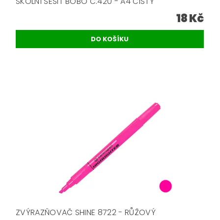
ŠKOLNÍ SEŠIT BOBO Č.420 - A4 ČISTÝ
18 Kč
ZVÝRAZŇOVAČ SHINE 8722 - RŮŽOVÝ