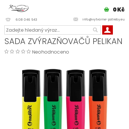
0 Kč
info@vytvarne-potreby.eu
608 046 543
SADA ZVÝRAZŇOVAČŮ PELIKAN
Neohodnoceno