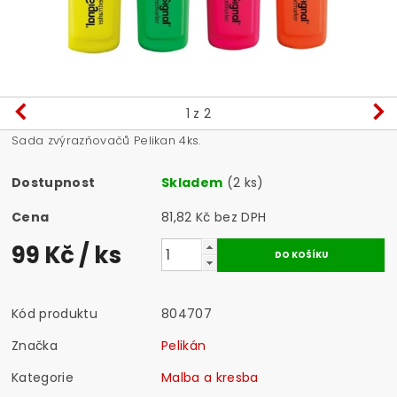
1
z 2
Sada zvýrazňovačů Pelikan 4ks.
Dostupnost
Skladem
(2 ks)
Cena
81,82 Kč bez DPH
99 Kč
/ ks
Kód produktu
804707
Značka
Pelikán
Kategorie
Malba a kresba