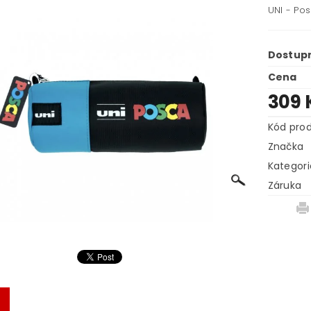
UNI - Po
Dostup
Cena
309 
Kód pro
Značka
Kategori
Záruka