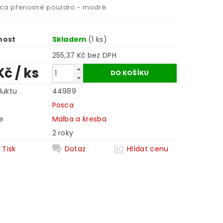
sca přenosné pouzdro - modré.
nost
Skladem
(1 ks)
255,37 Kč bez DPH
Kč
/ ks
duktu
44989
Posca
e
Malba a kresba
2 roky
Tisk
Dotaz
Hlídat cenu