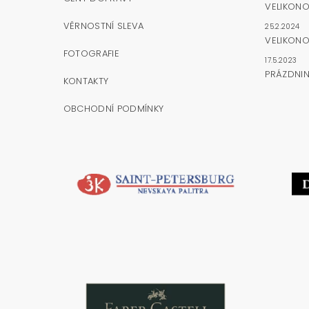
VELIKON
VĚRNOSTNÍ SLEVA
25.2.2024
VELIKONO
FOTOGRAFIE
17.5.2023
PRÁZDNI
KONTAKTY
OBCHODNÍ PODMÍNKY