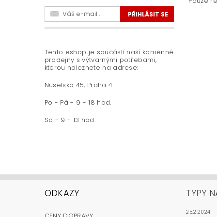
Pouze re
Tento eshop je součástí naší kamenné
prodejny s výtvarnými potřebami,
kterou naleznete na adrese:
Nuselská 45, Praha 4
Po - Pá - 9 - 18 hod.
So - 9 - 13 hod.
ODKAZY
TYPY N
25.2.2024
CENY DOPRAVY