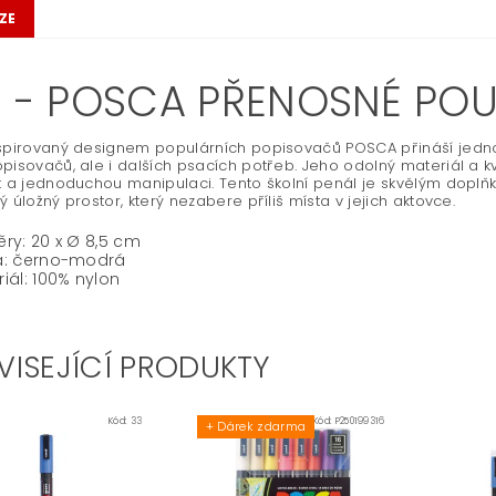
ZE
I - POSCA PŘENOSNÉ PO
spirovaný designem populárních popisovačů POSCA přináší jednod
pisovačů, ale i dalších psacích potřeb. Jeho odolný materiál a kv
t a jednoduchou manipulaci. Tento školní penál je skvělým doplňke
ý úložný prostor, který nezabere příliš místa v jejich aktovce.
ry: 20 x Ø 8,5 cm
a: černo-modrá
iál: 100% nylon
VISEJÍCÍ PRODUKTY
Kód:
33
Kód:
P250199316
+ Dárek zdarma