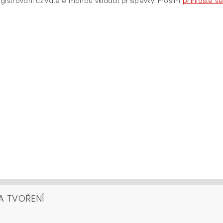
gistrovaní uživatelé mohou vkládat příspěvky. Prosím
přihlaste s
A TVOŘENÍ