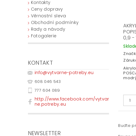
Kontakty
Ceny dopravy
Věrnostní sleva
Obchodní podmínky
AKRY
Rady a návody
POPI
Fotogalerie
0,9 -
Skla
Značk
Záruka
KONTAKT
Akryl
info
@
vytvarne-potreby.eu
POSCA 
modrý
608 046 543
777 604 089
http://www.facebook.com/vytvar
ne.potreby.eu
Buďte pr
NEWSLETTER