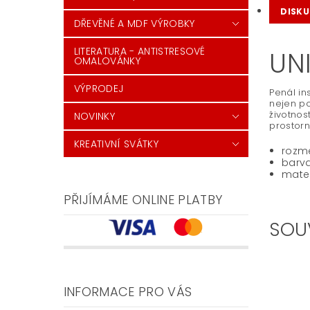
DISKU
DŘEVĚNÉ A MDF VÝROBKY
LITERATURA - ANTISTRESOVÉ
UN
OMALOVÁNKY
VÝPRODEJ
Penál in
nejen po
životnos
NOVINKY
prostorn
KREATIVNÍ SVÁTKY
rozmě
barv
mater
PŘIJÍMÁME ONLINE PLATBY
SOU
INFORMACE PRO VÁS