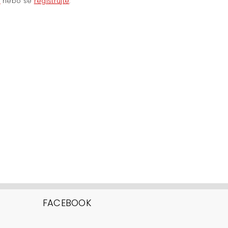
e
nebo se
registrujte
.
FACEBOOK