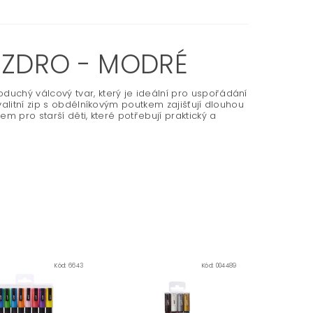
UZDRO - MODRÉ
uchý válcový tvar, který je ideální pro uspořádání
alitní zip s obdélníkovým poutkem zajišťují dlouhou
m pro starší děti, které potřebují praktický a
Kód:
6643
Kód:
004489