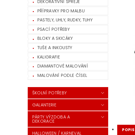
DEKORATIVNÍ SPREJE
PŘÍPRAVKY PRO MALBU
PASTELY, UHLY, RUDKY, TUHY
PSACÍ POTŘEBY
BLOKY A SKICÁKY
TUŠE A INKOUSTY
KALIGRAFIE
DIAMANTOVÉ MALOVÁNÍ
MALOVÁNÍ PODLE ČÍSEL
ŠKOLNÍ POTŘEBY
GALANTERIE
PÁRTY VÝZDOBA A
DEKORACE
POPIS
HALLOWEEN / KARNEVAL