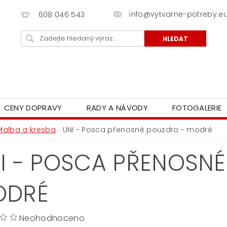
info@vytvarne-potreby.e
608 046 543
CENY DOPRAVY
RADY A NÁVODY
FOTOGALERIE
Malba a kresba
UNI - Posca přenosné pouzdro - modré
I - POSCA PŘENOSNÉ
ODRÉ
Neohodnoceno