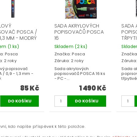
LOVÝ
SADA AKRYLOVÝCH
SADA 
SOVAČ POSCA /
POPISOVAČŮ POSCA
POPIS
 1,3 MM - MODRÝ
16
TŘPYTI
dem
(1 ks)
Skladem
(2 ks)
Sklad
a:
Posca
Značka:
Posca
Značka
: 2 roky
Záruka: 2 roky
Záruka:
ový popisovač
Sada akrylových
Sada a
/ 0,9 - 1,3 mm -
popisovačů POSCA 16 ks
popiso
.
- PC -...
třpytivé
85 Kč
1 490 Kč
vní, kdo napíše příspěvek k této položce.