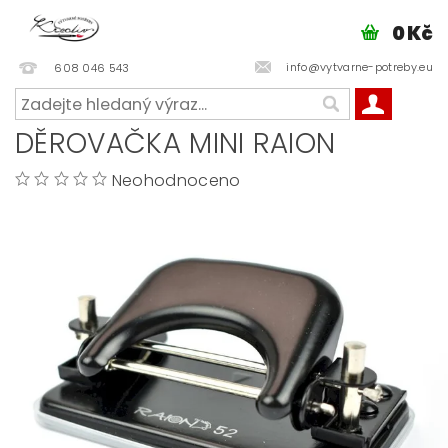
0 Kč
info@vytvarne-potreby.eu
608 046 543
DĚROVAČKA MINI RAION
Neohodnoceno