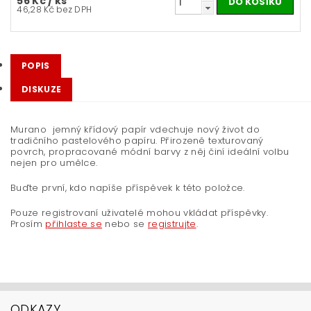
56 Kč
/ ks
46,28 Kč bez DPH
POPIS
DISKUZE
Murano jemný křídový papír vdechuje nový život do
tradičního pastelového papíru. Přirozeně texturovaný
povrch, propracované módní barvy z něj činí ideální volbu
nejen pro umělce.
Buďte první, kdo napíše příspěvek k této položce.
Pouze registrovaní uživatelé mohou vkládat příspěvky.
Prosím
přihlaste se
nebo se
registrujte
.
ODKAZY