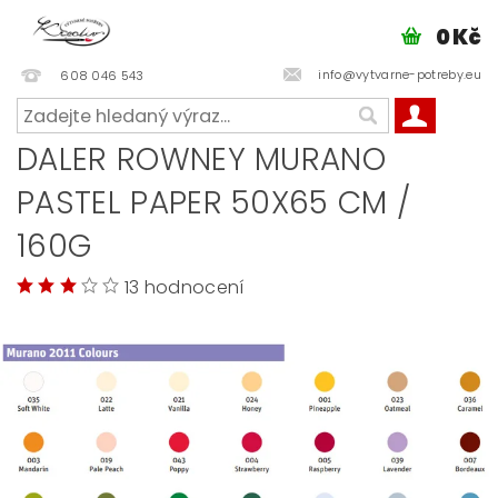
0 Kč
info@vytvarne-potreby.eu
608 046 543
DALER ROWNEY MURANO
PASTEL PAPER 50X65 CM /
160G
13 hodnocení