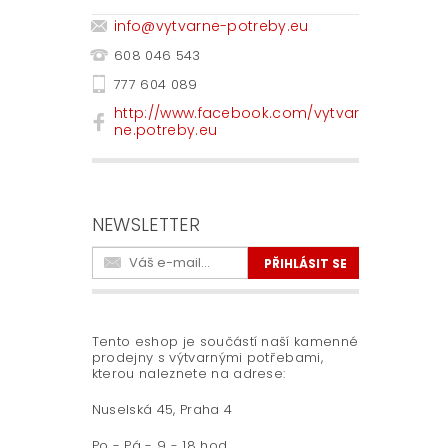
info
@
vytvarne-potreby.eu
608 046 543
777 604 089
http://www.facebook.com/vytvar
ne.potreby.eu
NEWSLETTER
Tento eshop je součástí naší kamenné
prodejny s výtvarnými potřebami,
kterou naleznete na adrese:
Nuselská 45, Praha 4
Po - Pá - 9 - 18 hod.