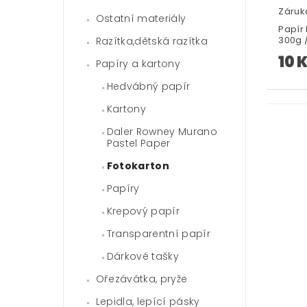
Záruka
Ostatní materiály
Papír
300g 
Razítka,dětská razítka
10 
Papíry a kartony
Hedvábný papír
Kartony
Daler Rowney Murano
Pastel Paper
Fotokarton
Papíry
Krepový papír
Transparentní papír
Dárkové tašky
Ořezávátka, pryže
Lepidla, lepící pásky