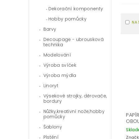
Dekorační komponenty
Hobby pomůcky
NA 
Barvy
Decoupage - ubrousková
technika
Modelování
Výroba svíček
Výroba mýdla
Linoryt
Výsekové strojky, děrovače,
bordury
Nůžky,kreativní nože,hobby
PAPÍ
pomůcky
OBOU
Šablony
Skla
Plstění
Značk