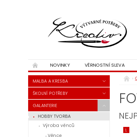
NOVINKY
VĚRNOSTNÍ SLEVA
MALBA A KRESBA
FO
ŠKOLNÍ POTŘEBY
GALANTERIE
NEJ
HOBBY TVORBA
Výroba věnců
1.
Věnce