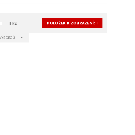
POLOŽEK K ZOBRAZENÍ:
1
11
Kč
A VÝROBCŮ