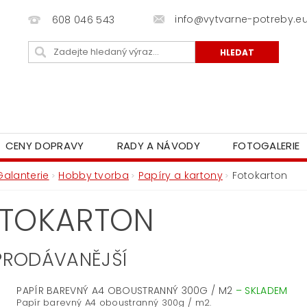
info@vytvarne-potreby.e
608 046 543
CENY DOPRAVY
RADY A NÁVODY
FOTOGALERIE
Galanterie
Hobby tvorba
Papíry a kartony
Fotokarton
TOKARTON
PRODÁVANĚJŠÍ
PAPÍR BAREVNÝ A4 OBOUSTRANNÝ 300G / M2
–
SKLADEM
Papír barevný A4 oboustranný 300g / m2.