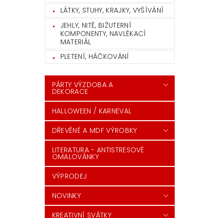
LÁTKY, STUHY, KRAJKY, VYŠÍVÁNÍ
JEHLY, NITĚ, BIŽUTERNÍ
KOMPONENTY, NAVLÉKACÍ
MATERIÁL
PLETENÍ, HÁČKOVÁNÍ
PÁRTY VÝZDOBA A
DEKORACE
HALLOWEEN / KARNEVAL
DŘEVĚNÉ A MDF VÝROBKY
LITERATURA - ANTISTRESOVÉ
OMALOVÁNKY
VÝPRODEJ
NOVINKY
KREATIVNÍ SVÁTKY