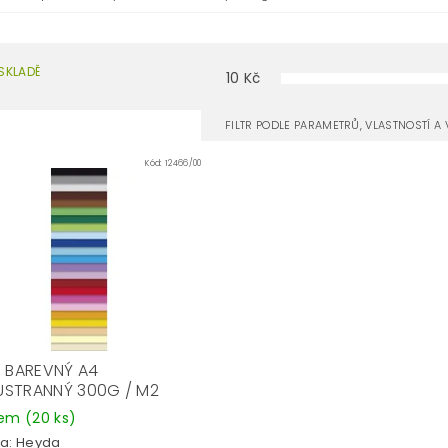
SKLADĚ
10
Kč
FILTR PODLE PARAMETRŮ, VLASTNOSTÍ 
Kód:
12466/00
R BAREVNÝ A4
STRANNÝ 300G / M2
dem
(20 ks)
a:
Heyda