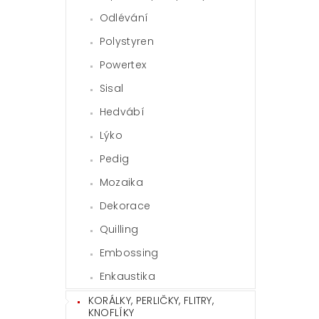
Odlévání
Polystyren
Powertex
Sisal
Hedvábí
Lýko
Pedig
Mozaika
Dekorace
Quilling
Embossing
Enkaustika
KORÁLKY, PERLIČKY, FLITRY,
KNOFLÍKY