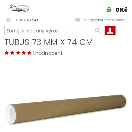
0 Kč
info@vytvarne-potreby.eu
608 046 543
TUBUS 73 MM X 74 CM
1 hodnocení