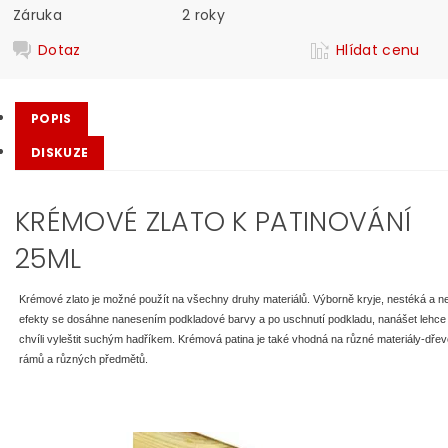
Záruka
2 roky
Dotaz
Hlídat cenu
POPIS
DISKUZE
KRÉMOVÉ ZLATO K PATINOVÁNÍ
25ML
Krémové zlato je možné použít na všechny druhy materiálů. Výborně kryje, nestéká a 
efekty se dosáhne nanesením podkladové barvy a po uschnutí podkladu, nanášet lehce
chvíli vyleštit suchým hadříkem. Krémová patina je také vhodná na různé materiály-dřevo
rámů a různých předmětů.