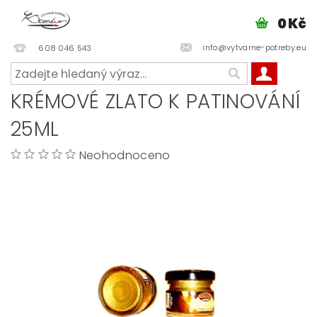
0 Kč
info@vytvarne-potreby.eu
608 046 543
KRÉMOVÉ ZLATO K PATINOVÁNÍ
25ML
Neohodnoceno