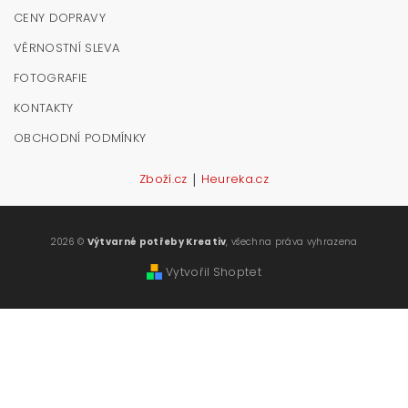
CENY DOPRAVY
VĚRNOSTNÍ SLEVA
FOTOGRAFIE
KONTAKTY
OBCHODNÍ PODMÍNKY
|
Zboží.cz
Heureka.cz
2026 ©
Výtvarné potřeby Kreativ
, všechna práva vyhrazena
Vytvořil Shoptet