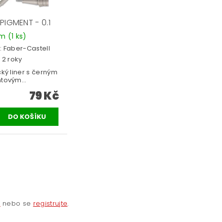
PIGMENT - 0.1
em
(1 ks)
:
Faber-Castell
 2 roky
ký liner s černým
tovým...
79 Kč
e
nebo se
registrujte
.