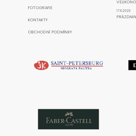
VELIKONO
FOTOGRAFIE
17.5.2023
PRÁZDNI
KONTAKTY
OBCHODNÍ PODMÍNKY