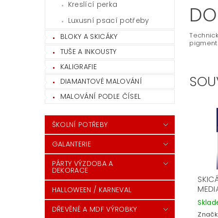
Kreslící perka
DO
Luxusní psací potřeby
Technick
BLOKY A SKICÁKY
pigmento
TUŠE A INKOUSTY
KALIGRAFIE
SOU
DIAMANTOVÉ MALOVÁNÍ
MALOVÁNÍ PODLE ČÍSEL
ŠKOLNÍ POTŘEBY
GALANTERIE
PÁRTY VÝZDOBA A
DEKORACE
SKIC
MEDI
HALLOWEEN / KARNEVAL
Skla
DŘEVĚNÉ A MDF VÝROBKY
Značk