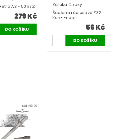
Záruka: 2 roky
etro A3 - 50 listů.
Šablona rádiusová Z32
279 Kč
Koh-i-noor.
56 Kč
Kód:
166199