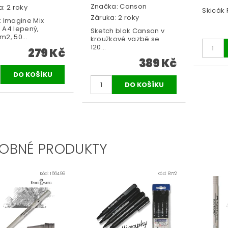
Značka:
Canson
: 2 roky
Skicák R
Záruka: 2 roky
k Imagine Mix
 A4 lepený,
Sketch blok Canson v
2, 50...
kroužkové vazbě se
120...
279 Kč
389 Kč
OBNÉ PRODUKTY
Kód:
166499
Kód:
8772