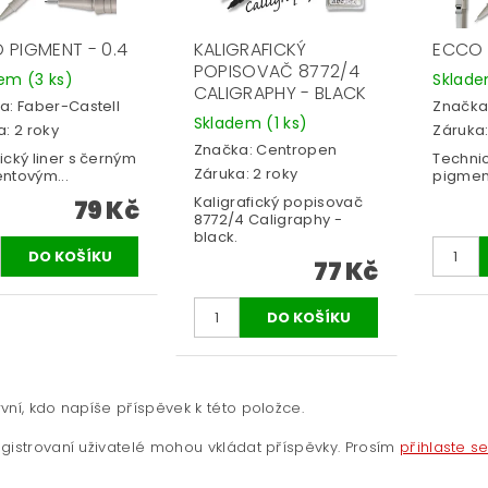
 PIGMENT - 0.4
KALIGRAFICKÝ
ECCO 
POPISOVAČ 8772/4
dem
(3 ks)
Sklad
CALIGRAPHY - BLACK
a:
Faber-Castell
Značka
Skladem
(1 ks)
: 2 roky
Záruka:
Značka:
Centropen
ický liner s černým
Technic
Záruka: 2 roky
ntovým...
pigmen
Kaligrafický popisovač
79 Kč
8772/4 Caligraphy -
black.
77 Kč
vní, kdo napíše příspěvek k této položce.
gistrovaní uživatelé mohou vkládat příspěvky. Prosím
přihlaste s