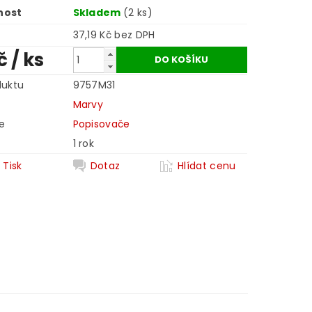
nost
Skladem
(2 ks)
37,19 Kč bez DPH
Kč
/ ks
duktu
9757M31
Marvy
e
Popisovače
1 rok
Tisk
Dotaz
Hlídat cenu