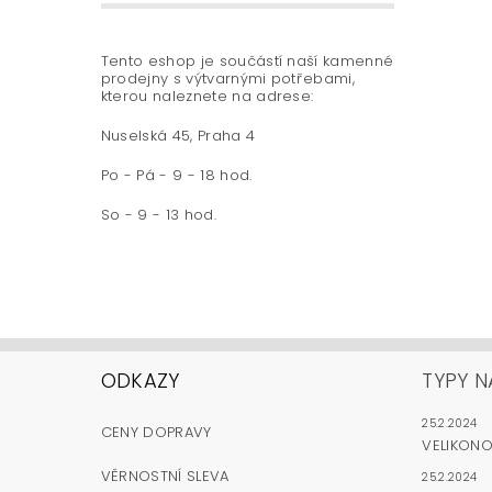
Tento eshop je součástí naší kamenné
prodejny s výtvarnými potřebami,
kterou naleznete na adrese:
Nuselská 45, Praha 4
Po - Pá - 9 - 18 hod.
So - 9 - 13 hod.
ODKAZY
TYPY N
25.2.2024
CENY DOPRAVY
VELIKON
VĚRNOSTNÍ SLEVA
25.2.2024