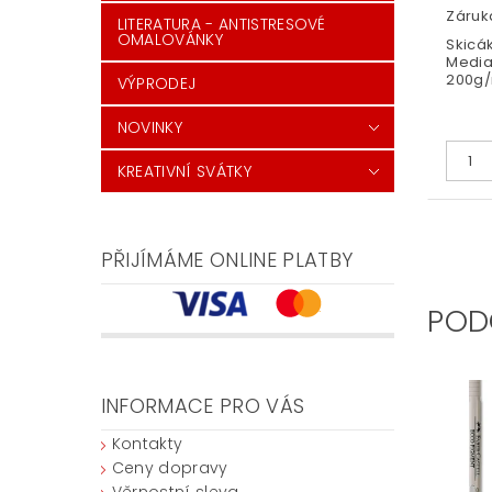
Záruka
LITERATURA - ANTISTRESOVÉ
OMALOVÁNKY
Skicá
Media
200g/m
VÝPRODEJ
NOVINKY
KREATIVNÍ SVÁTKY
PŘIJÍMÁME ONLINE PLATBY
POD
INFORMACE PRO VÁS
Kontakty
Ceny dopravy
Věrnostní sleva