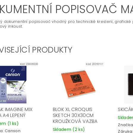
KUMENTNÍ POPISOVAČ M
ý dokumentní popisovač vhodný pro technické kreslení, grafické p
vý inkoust.
VISEJÍCÍ PRODUKTY
Kód:
200006008
Kód:
200787117
ÁK IMAGINE MIX
BLOK XL CROQUIS
SKICÁ
A A4 LEPENÝ
SKETCH 30X30CM
Sklad
KROUŽKOVÁ VAZBA
dem
(1 ks)
Značka
Skladem
(2 ks)
a:
Canson
Záruka: