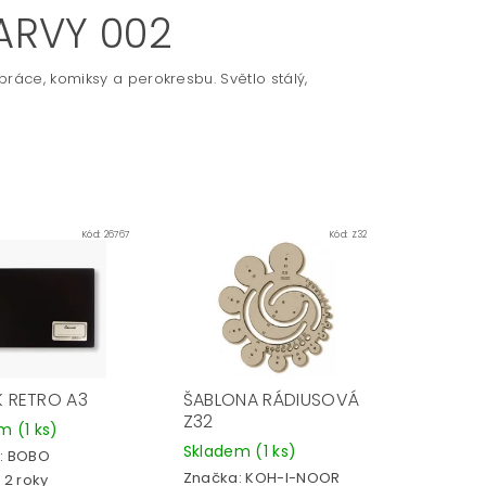
ARVY 002
ráce, komiksy a perokresbu. Světlo stálý,
Kód:
26767
Kód:
Z32
K RETRO A3
ŠABLONA RÁDIUSOVÁ
Z32
em
(1 ks)
Skladem
(1 ks)
:
BOBO
Značka:
KOH-I-NOOR
 2 roky