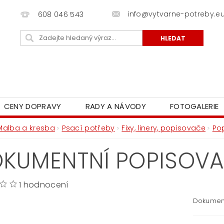
info@vytvarne-potreby.e
608 046 543
CENY DOPRAVY
RADY A NÁVODY
FOTOGALERIE
Malba a kresba
Psací potřeby
Fixy, linery, popisovače
Po
KUMENTNÍ POPISOVA
1 hodnocení
Dokument