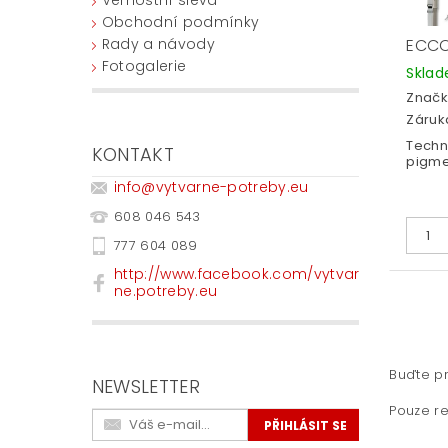
Obchodní podmínky
Rady a návody
ECCO
Fotogalerie
Skla
Značk
Záruka
Techn
KONTAKT
pigme
info
@
vytvarne-potreby.eu
608 046 543
777 604 089
http://www.facebook.com/vytvar
ne.potreby.eu
Buďte pr
NEWSLETTER
Pouze re