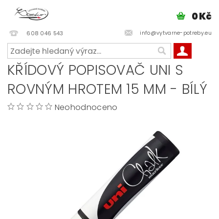
0 Kč
info@vytvarne-potreby.eu
608 046 543
KŘÍDOVÝ POPISOVAČ UNI S
ROVNÝM HROTEM 15 MM - BÍLÝ
Neohodnoceno