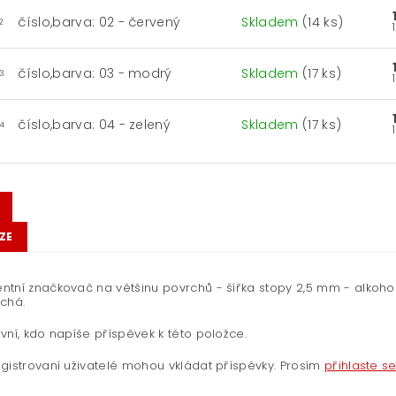
číslo,barva: 02 - červený
Skladem
(14 ks)
2
číslo,barva: 03 - modrý
Skladem
(17 ks)
3
číslo,barva: 04 - zelený
Skladem
(17 ks)
4
ZE
tní značkovač na většinu povrchů - šířka stopy 2,5 mm - alkoho
chá.
vní, kdo napíše příspěvek k této položce.
gistrovaní uživatelé mohou vkládat příspěvky. Prosím
přihlaste s