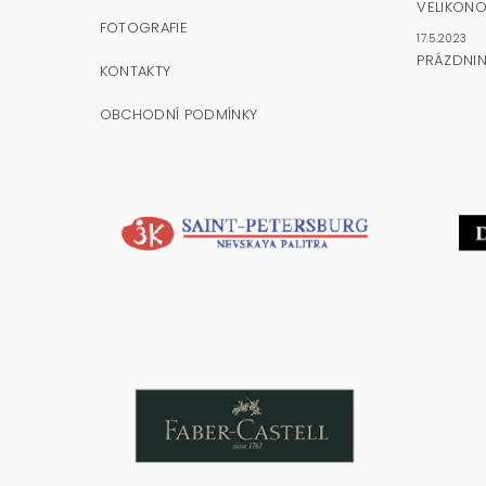
VELIKONO
FOTOGRAFIE
17.5.2023
PRÁZDNI
KONTAKTY
OBCHODNÍ PODMÍNKY