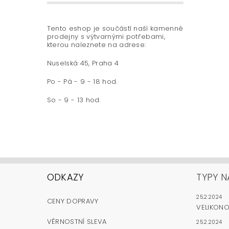
Tento eshop je součástí naší kamenné
prodejny s výtvarnými potřebami,
kterou naleznete na adrese:
Nuselská 45, Praha 4
Po - Pá - 9 - 18 hod.
So - 9 - 13 hod.
ODKAZY
TYPY N
25.2.2024
CENY DOPRAVY
VELIKON
VĚRNOSTNÍ SLEVA
25.2.2024