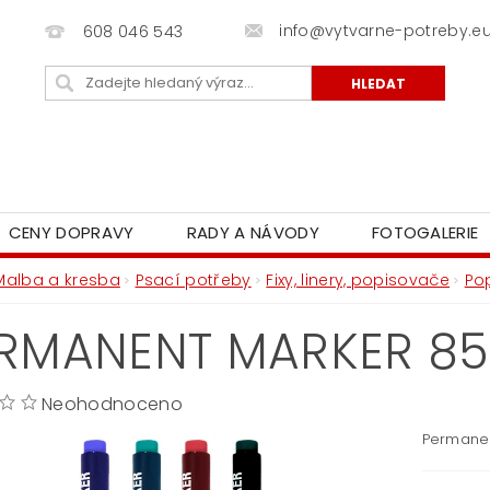
info@vytvarne-potreby.e
608 046 543
CENY DOPRAVY
RADY A NÁVODY
FOTOGALERIE
Malba a kresba
Psací potřeby
Fixy, linery, popisovače
Po
RMANENT MARKER 85
Neohodnoceno
Permanen