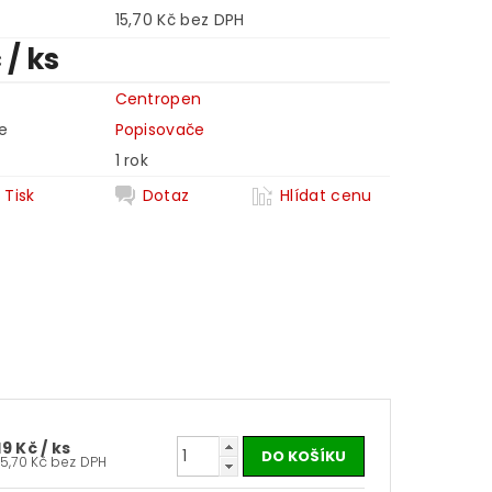
15,70 Kč bez DPH
č
/ ks
Centropen
e
Popisovače
1 rok
Tisk
Dotaz
Hlídat cenu
19 Kč
/ ks
15,70 Kč bez DPH