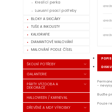
Kreslící perka
12767/0
Luxusní psací potřeby
BLOKY A SKICÁKY
12767/0
TUŠE A INKOUSTY
KALIGRAFIE
12767/0
DIAMANTOVÉ MALOVÁNÍ
MALOVÁNÍ PODLE ČÍSEL
POPIS
ŠKOLNÍ POTŘEBY
DISKU
GALANTERIE
Permanen
PÁRTY VÝZDOBA A
- nevysy
DEKORACE
Buďte pr
HALLOWEEN / KARNEVAL
Pouze re
DŘEVĚNÉ A MDF VÝROBKY