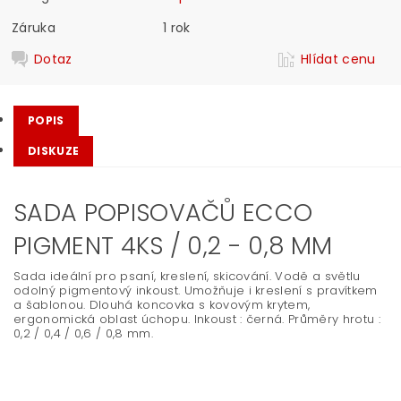
Záruka
1 rok
Dotaz
Hlídat cenu
POPIS
DISKUZE
SADA POPISOVAČŮ ECCO
PIGMENT 4KS / 0,2 - 0,8 MM
Sada ideální pro psaní, kreslení, skicování. Vodě a světlu
odolný pigmentový inkoust. Umožňuje i kreslení s pravítkem
a šablonou. Dlouhá koncovka s kovovým krytem,
ergonomická oblast úchopu. Inkoust : černá. Průměry hrotu :
0,2 / 0,4 / 0,6 / 0,8 mm.